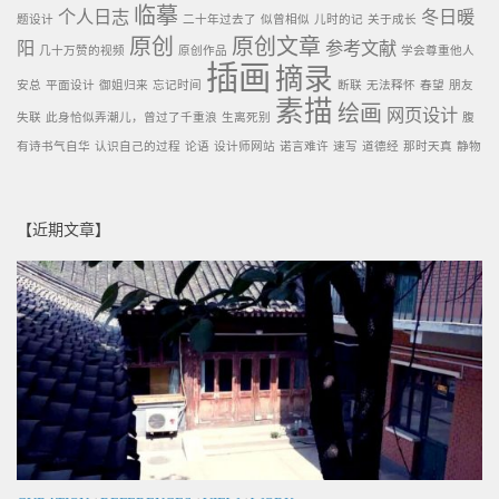
临摹
个人日志
冬日暖
题设计
二十年过去了
似曾相似
儿时的记
关于成长
原创
原创文章
阳
参考文献
几十万赞的视频
原创作品
学会尊重他人
插画
摘录
安总
平面设计
御姐归来
忘记时间
断联
无法释怀
春望
朋友
素描
绘画
网页设计
失联
此身恰似弄潮儿，曾过了千重浪
生离死别
腹
有诗书气自华
认识自己的过程
论语
设计师网站
诺言难许
速写
道德经
那时天真
静物
【近期文章】