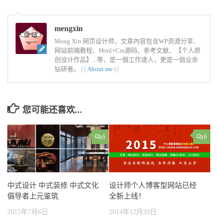
mengxin
Meng Xin 网页设计师，文章內容包含WP资源分享、
网站前端教程、Html+Css源码、参考文献、【个人原
创设计作品】...等，是一個工作達人，更是一個业余
钻研者。 |
|
About me
|
|
您可能还喜欢...
6
6
设计师个人博客型网站已经
中式设计 中式装修 中式文化
全新上线！
倡导者上元鉴筑
2014年12月20日
2015年7月6日