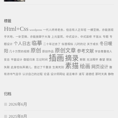
標籤
Html+Css
wordpress
一代人终将老去，但总有人正年轻
一蜂至微，亦能游观
乎天地，一虲至微，亦能放肆于大海
上元鉴筑，中式设计，中式装修
不盲从
专题
专
临摹
个人日志
冬日暖
题设计
二十年过去了
似曾相似
儿时的记
关于成长
原创
原创文章
阳
参考文献
几十万赞的视频
原创作品
学会尊重他人
插画
摘录
安总
平面设计
御姐归来
忘记时间
断联
无法释怀
春望
朋友
素描
绘画
网页设计
失联
此身恰似弄潮儿，曾过了千重浪
生离死别
腹
有诗书气自华
认识自己的过程
论语
设计师网站
诺言难许
速写
道德经
那时天真
静物
归档
2026年6月
2025年8月