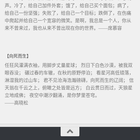
声。冷了，给自己加件外套；饿了，给自己买个面包；病了，
给自己一份坚强；失败了，给自己一个目标；跌倒了，在伤痛
中爬起并给自己一个宽容的微笑。是啊，我总是一个人，你从
来不曾来过，我也从来不曾出现在你的世界。——席慕容
【向死而生】
任狂风灌满衣袖，用脚步丈量星球； 烈日下白色沙漠，被我双
眼吞没； 碾过春的车辙，在秋的原野停泊； 看星河高低错落，
淋湿我的过山车； 君不见沧海浩瀚磅礴，向死而生的辽阔； 信
天翁在千云之上，俯瞰之处皆是远方； 白云贯日而过，天狼星
立地成佛； 夜空中潮汐翻涌，是你梦里苍穹。
——高晓松