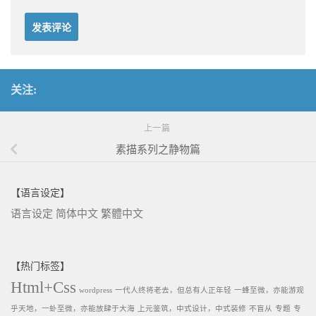
关注:
上一篇
素描系列之静物篇
【语言设定】
语言设定
简体中文
繁體中文
【热门标签】
Html+Css
wordpress
一代人终将老去，但总有人正年轻
一蜂至微，亦能游观
乎天地，一虲至微，亦能放肆于大海
上元鉴筑，中式设计，中式装修
不盲从
专题
专