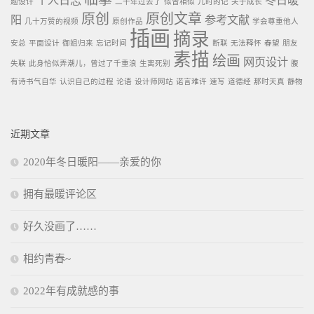
个人日志
冬日暖
题设计
二十年过去了
似曾相似
儿时的记
关于成长
原创
原创文章
阳
参考文献
几十万赞的视频
原创作品
学会尊重他人
插画
摘录
安总
平面设计
御姐归来
忘记时间
断联
无法释怀
春望
朋友
素描
绘画
网页设计
失联
此身恰似弄潮儿，曾过了千重浪
生离死别
腹
有诗书气自华
认识自己的过程
论语
设计师网站
诺言难许
速写
道德经
那时天真
静物
近期文章
2020年冬日暖阳——亲爱的你
拥有最暖评论区
好久没画了……
相约青春~
2022年有成就感的事