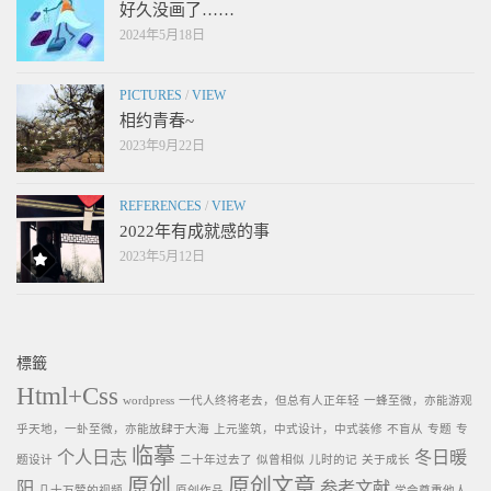
好久没画了……
2024年5月18日
PICTURES
/
VIEW
相约青春~
2023年9月22日
REFERENCES
/
VIEW
2022年有成就感的事
2023年5月12日
標籤
Html+Css
wordpress
一代人终将老去，但总有人正年轻
一蜂至微，亦能游观
乎天地，一虲至微，亦能放肆于大海
上元鉴筑，中式设计，中式装修
不盲从
专题
专
临摹
个人日志
冬日暖
题设计
二十年过去了
似曾相似
儿时的记
关于成长
原创
原创文章
阳
参考文献
几十万赞的视频
原创作品
学会尊重他人