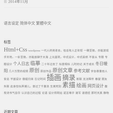
2014年11月
语言设定
简体中文
繁體中文
标签
Html+Css
wordpress
一代人终将老去，但总有人正年轻
一蜂至微，亦能游观
乎天地，一虲至微，亦能放肆于大海
上元鉴筑，中式设计，中式装修
不盲从
专题
专
临摹
个人日志
冬日暖
题设计
二十年过去了
似曾相似
儿时的记
关于成长
原创
原创文章
阳
参考文献
几十万赞的视频
原创作品
学会尊重他人
插画
摘录
安总
平面设计
御姐归来
忘记时间
断联
无法释怀
春望
朋友
素描
绘画
网页设计
失联
此身恰似弄潮儿，曾过了千重浪
生离死别
腹
有诗书气自华
认识自己的过程
论语
设计师网站
诺言难许
速写
道德经
那时天真
静物
近期文章