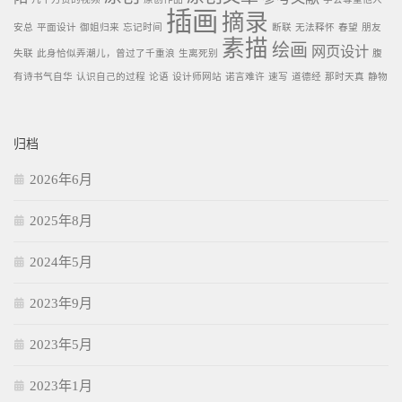
插画
摘录
安总
平面设计
御姐归来
忘记时间
断联
无法释怀
春望
朋友
素描
绘画
网页设计
失联
此身恰似弄潮儿，曾过了千重浪
生离死别
腹
有诗书气自华
认识自己的过程
论语
设计师网站
诺言难许
速写
道德经
那时天真
静物
归档
2026年6月
2025年8月
2024年5月
2023年9月
2023年5月
2023年1月