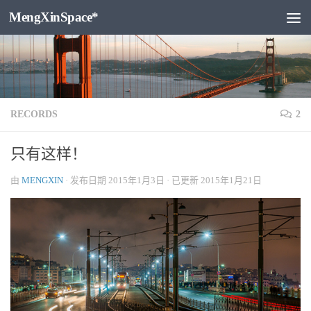
MengXinSpace*
跳至内容
RECORDS
2
只有这样！
由
MENGXIN
· 发布日期
2015年1月3日
· 已更新
2015年1月21日