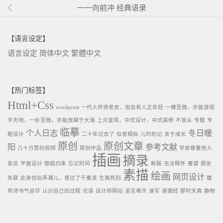
一一向前冲 经典语录
【语言设定】
语言设定
简体中文
繁體中文
【热门标签】
Html+Css
wordpress
一代人终将老去，但总有人正年轻
一蜂至微，亦能游观
乎天地，一虲至微，亦能放肆于大海
上元鉴筑，中式设计，中式装修
不盲从
专题
专
临摹
个人日志
冬日暖
题设计
二十年过去了
似曾相似
儿时的记
关于成长
原创
原创文章
阳
参考文献
几十万赞的视频
原创作品
学会尊重他人
插画
摘录
安总
平面设计
御姐归来
忘记时间
断联
无法释怀
春望
朋友
素描
绘画
网页设计
失联
此身恰似弄潮儿，曾过了千重浪
生离死别
腹
有诗书气自华
认识自己的过程
论语
设计师网站
诺言难许
速写
道德经
那时天真
静物