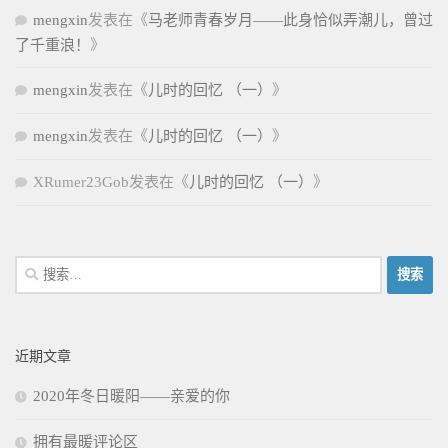
mengxin
发表在《
马老师青春岁月——此身恰似弄潮儿，曾过
了千重浪！
》
mengxin
发表在《
儿时的回忆 （一）
》
mengxin
发表在《
儿时的回忆 （一）
》
XRumer23Gob
发表在《
儿时的回忆 （一）
》
搜
索：
近期文章
2020年冬日暖阳——亲爱的你
拥有最暖评论区