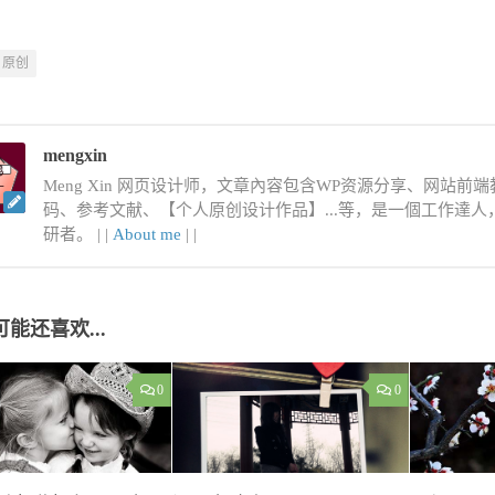
原创
mengxin
Meng Xin 网页设计师，文章內容包含WP资源分享、网站前端教程
码、参考文献、【个人原创设计作品】...等，是一個工作達
研者。 |
|
About me
|
|
可能还喜欢...
0
0