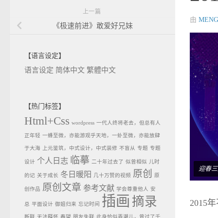
上一篇
由
MENG
《极速前进》敢爱好兄妹
【语言设定】
语言设定
简体中文
繁體中文
【热门标签】
Html+Css
wordpress
一代人终将老去，但总有人
正年轻
一蜂至微，亦能游观乎天地，一虲至微，亦能放肆
于大海
上元鉴筑，中式设计，中式装修
不盲从
专题
专题
临摹
个人日志
设计
二十年过去了
似曾相似
儿时
迎春三
原创
冬日暖阳
的记
关于成长
几十万赞的视频
原
原创文章
参考文献
创作品
学会尊重他人
安
插画
摘录
201
总
平面设计
御姐归来
忘记时间
断联
无法释怀
春望
朋友失联
此身恰似弄潮儿，曾过了千