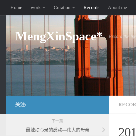
Home
work
Curation
Records
About me
跳至内容
MengXinSpace*
Record the lif
关注:
RECOR
下一篇
2
最触动心录的感动—伟大的母亲