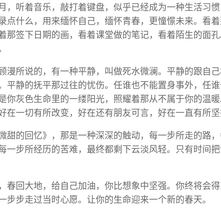
月，听着音乐，敲打着键盘，似乎已经成为一种生活习惯
录点什么，用来缅怀自己，缅怀青春，更憧憬未来。看着
着那签下日期的画，看着课堂做的笔记，看着陌生的面孔
。
顾漫所说的，有一种平静，叫做死水微澜。平静的跟自己
。平静的抚平那过往的忧伤。任谁也不能置身事外，任谁
是你灰色生命里的一缕阳光，照耀着那从不属于你的温暖
好在一切有所改变，好在还有朋友可言，好在一直有所坚
微甜的回忆》，那是一种深深的触动，每一步所走的路，
每一步所经历的苦难，最终都剩下云淡风轻。只有时间把
5年，春回大地，给自己加油，你比想象中坚强。你终将会
一步步走过当时心愿。让你的生命迎来一个新的春天。