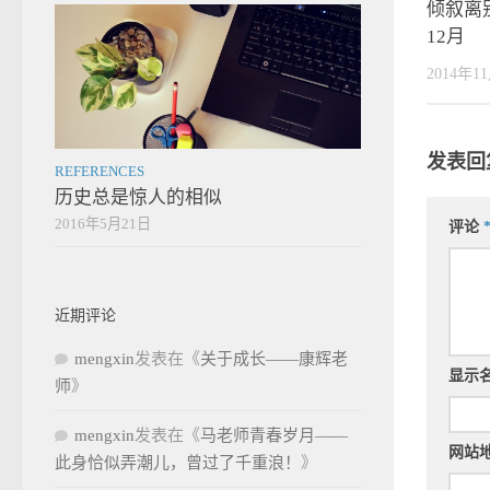
倾叙离别
12月
2014年1
发表回
REFERENCES
历史总是惊人的相似
2016年5月21日
评论
近期评论
mengxin
发表在《
关于成长——康辉老
显示
师
》
mengxin
发表在《
马老师青春岁月——
网站
此身恰似弄潮儿，曾过了千重浪！
》