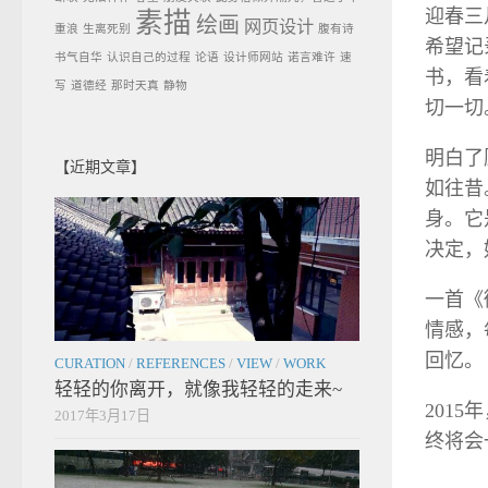
迎春三
素描
绘画
网页设计
重浪
生离死别
腹有诗
希望记
书气自华
认识自己的过程
论语
设计师网站
诺言难许
速
书，看
写
道德经
那时天真
静物
切一切
明白了
【近期文章】
如往昔
身。它
决定，
一首《
情感，
回忆。
CURATION
/
REFERENCES
/
VIEW
/
WORK
轻轻的你离开，就像我轻轻的走来~
201
2017年3月17日
终将会