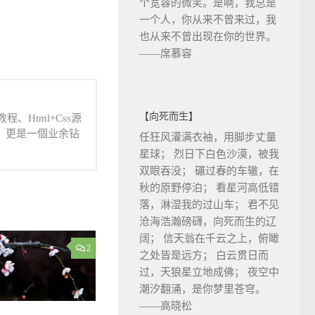
个宽容的微笑。是啊，我总是
一个人，你从来不曾来过，我
也从来不曾出现在你的世界。
——席慕容
【向死而生】
、Html+Css源
人，更是一個业余钻
任狂风灌满衣袖，用脚步丈量
星球； 烈日下白色沙漠，被我
双眼吞没； 碾过春的车辙，在
秋的原野停泊； 看星河高低错
落，淋湿我的过山车； 君不见
沧海浩瀚磅礴，向死而生的辽
阔； 信天翁在千云之上，俯瞰
2
之处皆是远方； 白云贯日而
过，天狼星立地成佛； 夜空中
潮汐翻涌，是你梦里苍穹。
——高晓松