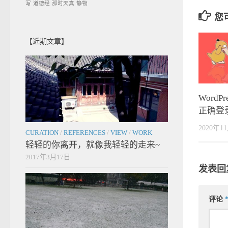
写
道德经
那时天真
静物
您
【近期文章】
Word
正确登
2020年1
CURATION
/
REFERENCES
/
VIEW
/
WORK
轻轻的你离开，就像我轻轻的走来~
2017年3月17日
发表回
评论