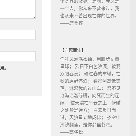
个宽容的微笑。是啊，我总是
一个人，你从来不曾来过，我
也从来不曾出现在你的世界。
——席慕容
【向死而生】
任狂风灌满衣袖，用脚步丈量
星球； 烈日下白色沙漠，被我
用。
双眼吞没； 碾过春的车辙，在
秋的原野停泊； 看星河高低错
落，淋湿我的过山车； 君不见
沧海浩瀚磅礴，向死而生的辽
阔； 信天翁在千云之上，俯瞰
之处皆是远方； 白云贯日而
过，天狼星立地成佛； 夜空中
潮汐翻涌，是你梦里苍穹。
——高晓松