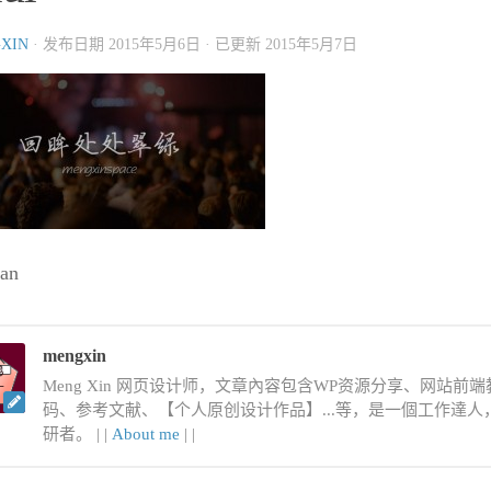
XIN
· 发布日期
2015年5月6日
· 已更新
2015年5月7日
ian
mengxin
Meng Xin 网页设计师，文章內容包含WP资源分享、网站前端教程
码、参考文献、【个人原创设计作品】...等，是一個工作達
研者。 |
|
About me
|
|