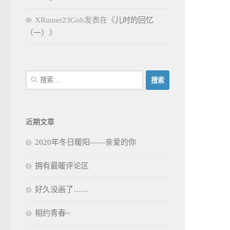
XRumer23Gob
发表在《
儿时的回忆
（一）
》
搜
索：
近期文章
2020年冬日暖阳——亲爱的你
拥有最暖评论区
好久没画了……
相约青春~