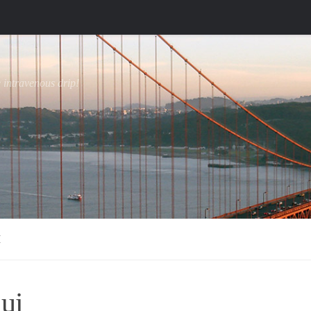
e intravenous drip!
I
lui