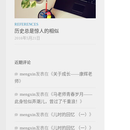
REFERENCES
历史总是惊人的相似
2016年5月21日
近期评论
mengxin
发表在《
关于成长——康辉老
师
》
mengxin
发表在《
马老师青春岁月——
此身恰似弄潮儿，曾过了千重浪！
》
mengxin
发表在《
儿时的回忆 （一）
》
mengxin
发表在《
儿时的回忆 （一）
》