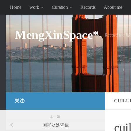
Home
work
Curation
Records
About me
跳至内容
MengXinSpace*
Record the lif
关注:
CUILU
上一篇
cui
回眸处处翠绿