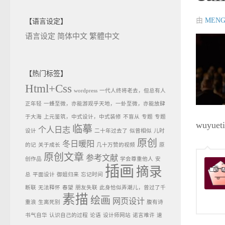
由
MENG
【语言设定】
语言设定
简体中文
繁體中文
【热门标签】
Html+Css
wordpress
一代人终将老去，但总有人
正年轻
一蜂至微，亦能游观乎天地，一虲至微，亦能放肆
于大海
上元鉴筑，中式设计，中式装修
不盲从
专题
专题
wuyuet
临摹
个人日志
设计
二十年过去了
似曾相似
儿时
原创
冬日暖阳
的记
关于成长
几十万赞的视频
原
原创文章
参考文献
创作品
学会尊重他人
安
插画
摘录
总
平面设计
御姐归来
忘记时间
断联
无法释怀
春望
朋友失联
此身恰似弄潮儿，曾过了千
素描
绘画
网页设计
重浪
生离死别
腹有诗
书气自华
认识自己的过程
论语
设计师网站
诺言难许
速