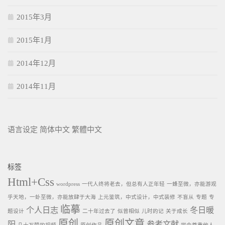
2015年3月
2015年1月
2014年12月
2014年11月
语言设定
简体中文
繁體中文
标签
Html+Css
wordpress
一代人终将老去，但总有人正年轻
一蜂至微，亦能游观
乎天地，一虲至微，亦能放肆于大海
上元鉴筑，中式设计，中式装修
不盲从
专题
专
临摹
个人日志
冬日暖
题设计
二十年过去了
似曾相似
儿时的记
关于成长
原创
原创文章
阳
参考文献