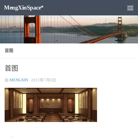
MengXinSpace*
跳至内容
首图
首图
由
MENGXIN
·
2015年7月6日