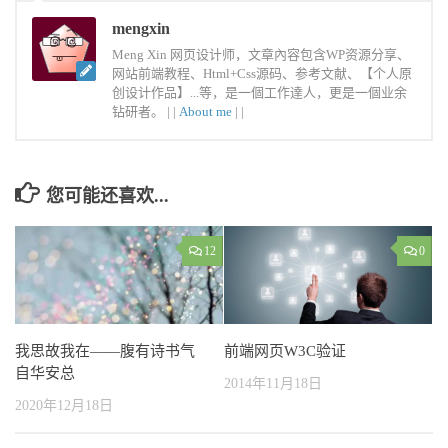
mengxin
Meng Xin 网页设计师，文章內容包含WP资源分享、
网站前端教程、Html+Css源码、参考文献、【个人原
创设计作品】...等，是一個工作達人，更是一個业余
钻研者。 |
|
About me
|
|
您可能还喜欢...
12
0
我思故我在——腹有诗书气
前端网页W3C验证
自华安总
2014年11月18日
2020年12月18日