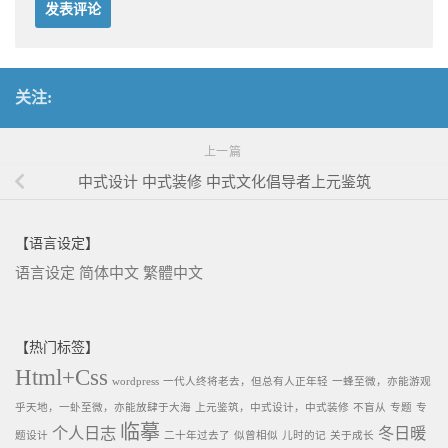
关注:
上一篇
中式设计 中式装修 中式文化倡导者上元鉴筑
【语言设定】
语言设定
简体中文
繁體中文
【热门标签】
Html+Css
wordpress
一代人终将老去，但总有人正年轻
一蜂至微，亦能游观
乎天地，一虲至微，亦能放肆于大海
上元鉴筑，中式设计，中式装修
不盲从
专题
专
临摹
个人日志
冬日暖
题设计
二十年过去了
似曾相似
儿时的记
关于成长