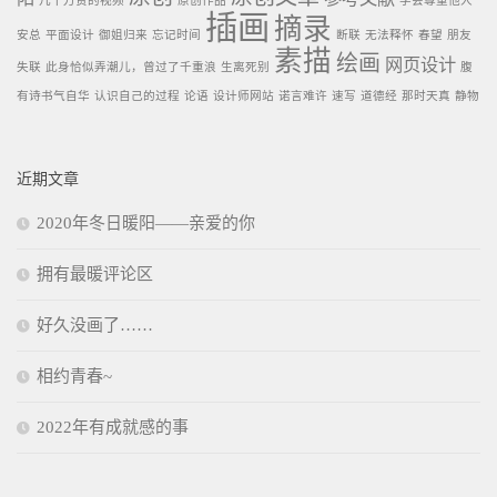
几十万赞的视频
原创作品
学会尊重他人
插画
摘录
安总
平面设计
御姐归来
忘记时间
断联
无法释怀
春望
朋友
素描
绘画
网页设计
失联
此身恰似弄潮儿，曾过了千重浪
生离死别
腹
有诗书气自华
认识自己的过程
论语
设计师网站
诺言难许
速写
道德经
那时天真
静物
近期文章
2020年冬日暖阳——亲爱的你
拥有最暖评论区
好久没画了……
相约青春~
2022年有成就感的事