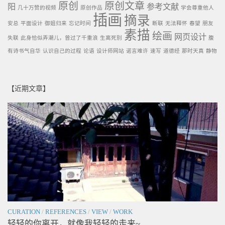
原创
原创文章
阳
参考文献
几十万赞的视频
原创作品
学会尊重他人
插画
摘录
安总
平面设计
御姐归来
忘记时间
断联
无法释怀
春望
朋友
素描
绘画
网页设计
失联
此身恰似弄潮儿，曾过了千重浪
生离死别
腹
有诗书气自华
认识自己的过程
论语
设计师网站
诺言难许
速写
道德经
那时天真
静物
【近期文章】
CURATION
/
REFERENCES
/
VIEW
/
WORK
轻轻的你离开，就像我轻轻的走来~