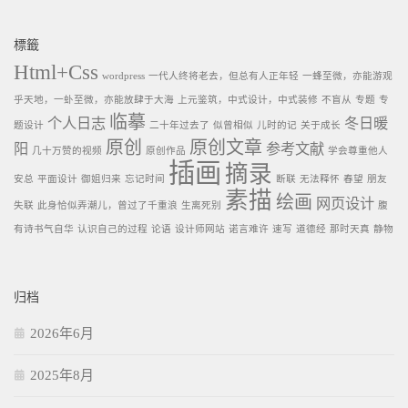
標籤
Html+Css
wordpress
一代人终将老去，但总有人正年轻
一蜂至微，亦能游观
乎天地，一虲至微，亦能放肆于大海
上元鉴筑，中式设计，中式装修
不盲从
专题
专
临摹
个人日志
冬日暖
题设计
二十年过去了
似曾相似
儿时的记
关于成长
原创
原创文章
阳
参考文献
几十万赞的视频
原创作品
学会尊重他人
插画
摘录
安总
平面设计
御姐归来
忘记时间
断联
无法释怀
春望
朋友
素描
绘画
网页设计
失联
此身恰似弄潮儿，曾过了千重浪
生离死别
腹
有诗书气自华
认识自己的过程
论语
设计师网站
诺言难许
速写
道德经
那时天真
静物
归档
2026年6月
2025年8月