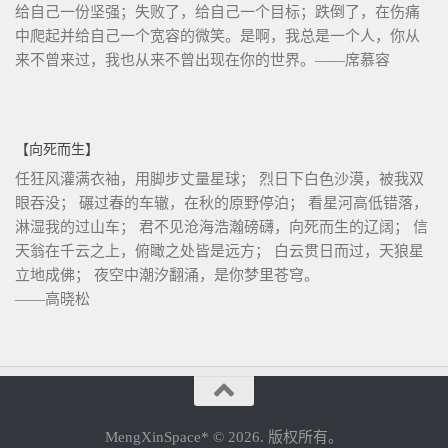
给自己一份坚强；失败了，给自己一个目标；跌倒了，在伤痛
中爬起并给自己一个宽容的微笑。是啊，我总是一个人，你从
来不曾来过，我也从来不曾出现在你的世界。——席慕容
【向死而生】
任狂风灌满衣袖，用脚步丈量星球； 烈日下白色沙漠，被我双
眼吞没； 碾过春的车辙，在秋的原野停泊； 看星河高低错落，
淋湿我的过山车； 君不见沧海浩瀚磅礴，向死而生的辽阔； 信
天翁在千云之上，俯瞰之处皆是远方； 白云贯日而过，天狼星
立地成佛； 夜空中潮汐翻涌，是你梦里苍穹。
——高晓松
MengXinSpace* © 2026. 版权所有。