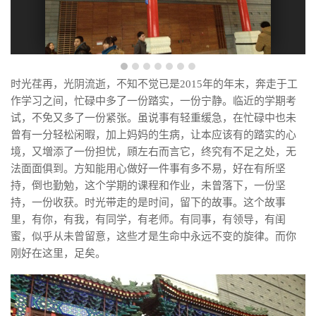
时光荏再，光阴流逝，不知不觉已是2015年的年末，奔走于工
作学习之间，忙碌中多了一份踏实，一份宁静。临近的学期考
试，不免又多了一份紧张。虽说事有轻重缓急，在忙碌中也未
曾有一分轻松闲暇，加上妈妈的生病，让本应该有的踏实的心
境，又増添了一份担忧，頋左右而言它，终究有不足之处，无
法面面俱到。方知能用心做好一件事有多不易，好在有所坚
持，倒也勤勉，这个学期的课程和作业，未曾落下，一份坚
持，一份收获。时光带走的是时间，留下的故事。这个故事
里，有你，有我，有同学，有老师。有同事，有领导，有闺
蜜，似乎从未曾留意，这些才是生命中永远不变的旋律。而你
刚好在这里，足矣。