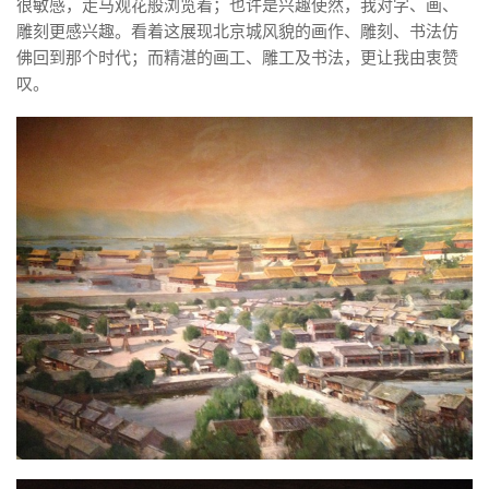
很敏感，走马观花般浏览着；也许是兴趣使然，我对字、画、
雕刻更感兴趣。看着这展现北京城风貌的画作、雕刻、书法仿
佛回到那个时代；而精湛的画工、雕工及书法，更让我由衷赞
叹。