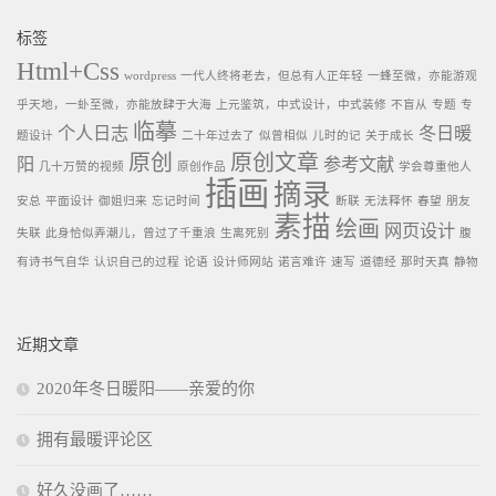
标签
Html+Css
wordpress
一代人终将老去，但总有人正年轻
一蜂至微，亦能游观
乎天地，一虲至微，亦能放肆于大海
上元鉴筑，中式设计，中式装修
不盲从
专题
专
临摹
个人日志
冬日暖
题设计
二十年过去了
似曾相似
儿时的记
关于成长
原创
原创文章
阳
参考文献
几十万赞的视频
原创作品
学会尊重他人
插画
摘录
安总
平面设计
御姐归来
忘记时间
断联
无法释怀
春望
朋友
素描
绘画
网页设计
失联
此身恰似弄潮儿，曾过了千重浪
生离死别
腹
有诗书气自华
认识自己的过程
论语
设计师网站
诺言难许
速写
道德经
那时天真
静物
近期文章
2020年冬日暖阳——亲爱的你
拥有最暖评论区
好久没画了……