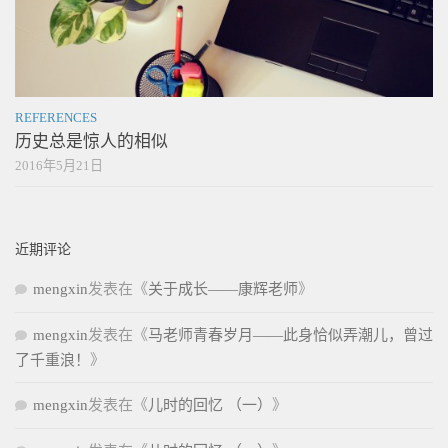
REFERENCES
历史总是惊人的相似
2016年5月21日
近期评论
mengxin
发表在《
关于成长——康辉老师
》
mengxin
发表在《
马老师青春岁月——此身恰似弄潮儿，曾过
了千重浪！
》
mengxin
发表在《
儿时的回忆 （一）
》