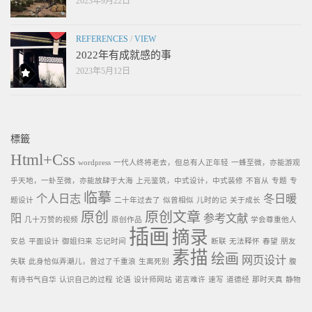
2023年9月22日
REFERENCES
/
VIEW
2022年有成就感的事
2023年5月12日
標籤
Html+Css
wordpress
一代人终将老去，但总有人正年轻
一蜂至微，亦能游观
乎天地，一虲至微，亦能放肆于大海
上元鉴筑，中式设计，中式装修
不盲从
专题
专
临摹
个人日志
冬日暖
题设计
二十年过去了
似曾相似
儿时的记
关于成长
原创
原创文章
阳
参考文献
几十万赞的视频
原创作品
学会尊重他人
插画
摘录
安总
平面设计
御姐归来
忘记时间
断联
无法释怀
春望
朋友
素描
绘画
网页设计
失联
此身恰似弄潮儿，曾过了千重浪
生离死别
腹
有诗书气自华
认识自己的过程
论语
设计师网站
诺言难许
速写
道德经
那时天真
静物