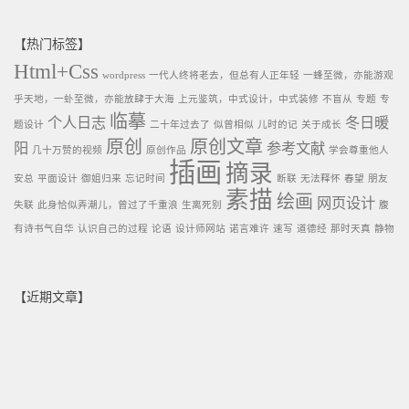
【热门标签】
Html+Css
wordpress
一代人终将老去，但总有人正年轻
一蜂至微，亦能游观
乎天地，一虲至微，亦能放肆于大海
上元鉴筑，中式设计，中式装修
不盲从
专题
专
临摹
个人日志
冬日暖
题设计
二十年过去了
似曾相似
儿时的记
关于成长
原创
原创文章
阳
参考文献
几十万赞的视频
原创作品
学会尊重他人
插画
摘录
安总
平面设计
御姐归来
忘记时间
断联
无法释怀
春望
朋友
素描
绘画
网页设计
失联
此身恰似弄潮儿，曾过了千重浪
生离死别
腹
有诗书气自华
认识自己的过程
论语
设计师网站
诺言难许
速写
道德经
那时天真
静物
【近期文章】