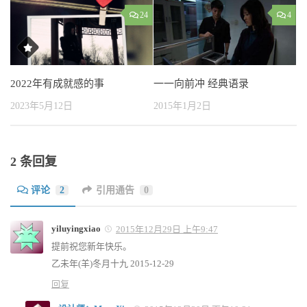
24
4
2022年有成就感的事
一一向前冲 经典语录
2023年5月12日
2015年1月2日
2 条回复
评论
2
引用通告
0
yiluyingxiao
2015年12月29日 上午9:47
提前祝您新年快乐。
乙未年(羊)冬月十九 2015-12-29
回复