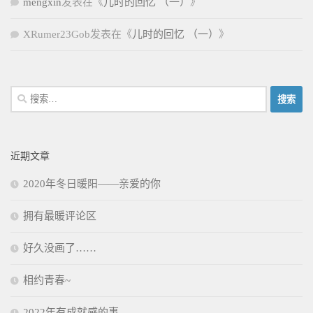
mengxin
发表在《
儿时的回忆 （一）
》
XRumer23Gob
发表在《
儿时的回忆 （一）
》
搜
索：
近期文章
2020年冬日暖阳——亲爱的你
拥有最暖评论区
好久没画了……
相约青春~
2022年有成就感的事