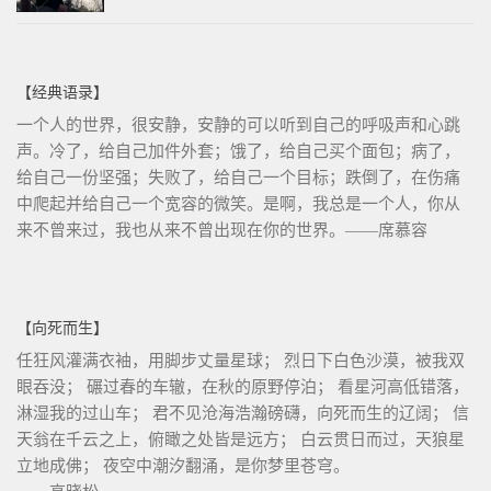
【经典语录】
一个人的世界，很安静，安静的可以听到自己的呼吸声和心跳
声。冷了，给自己加件外套；饿了，给自己买个面包；病了，
给自己一份坚强；失败了，给自己一个目标；跌倒了，在伤痛
中爬起并给自己一个宽容的微笑。是啊，我总是一个人，你从
来不曾来过，我也从来不曾出现在你的世界。——席慕容
【向死而生】
任狂风灌满衣袖，用脚步丈量星球； 烈日下白色沙漠，被我双
眼吞没； 碾过春的车辙，在秋的原野停泊； 看星河高低错落，
淋湿我的过山车； 君不见沧海浩瀚磅礴，向死而生的辽阔； 信
天翁在千云之上，俯瞰之处皆是远方； 白云贯日而过，天狼星
立地成佛； 夜空中潮汐翻涌，是你梦里苍穹。