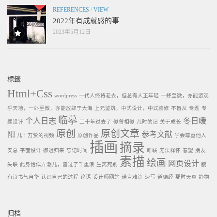
REFERENCES
/
VIEW
2022年有成就感的事
2023年5月12日
標籤
Html+Css
wordpress
一代人终将老去，但总有人正年轻
一蜂至微，亦能游观
乎天地，一虲至微，亦能放肆于大海
上元鉴筑，中式设计，中式装修
不盲从
专题
专
临摹
个人日志
冬日暖
题设计
二十年过去了
似曾相似
儿时的记
关于成长
原创
原创文章
阳
参考文献
几十万赞的视频
原创作品
学会尊重他人
插画
摘录
安总
平面设计
御姐归来
忘记时间
断联
无法释怀
春望
朋友
素描
绘画
网页设计
失联
此身恰似弄潮儿，曾过了千重浪
生离死别
腹
有诗书气自华
认识自己的过程
论语
设计师网站
诺言难许
速写
道德经
那时天真
静物
归档