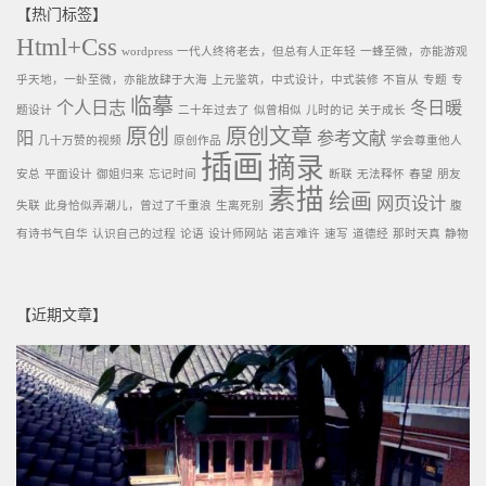
【热门标签】
Html+Css
wordpress
一代人终将老去，但总有人正年轻
一蜂至微，亦能游观
乎天地，一虲至微，亦能放肆于大海
上元鉴筑，中式设计，中式装修
不盲从
专题
专
临摹
个人日志
冬日暖
题设计
二十年过去了
似曾相似
儿时的记
关于成长
原创
原创文章
阳
参考文献
几十万赞的视频
原创作品
学会尊重他人
插画
摘录
安总
平面设计
御姐归来
忘记时间
断联
无法释怀
春望
朋友
素描
绘画
网页设计
失联
此身恰似弄潮儿，曾过了千重浪
生离死别
腹
有诗书气自华
认识自己的过程
论语
设计师网站
诺言难许
速写
道德经
那时天真
静物
【近期文章】