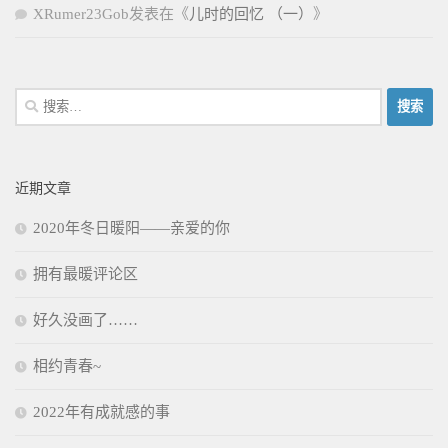
XRumer23Gob
发表在《
儿时的回忆 （一）
》
搜
索：
近期文章
2020年冬日暖阳——亲爱的你
拥有最暖评论区
好久没画了……
相约青春~
2022年有成就感的事