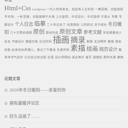
Html+Css
wordpress
一代人终将老去，但总有人正年轻
一蜂至微，亦能游观
乎天地，一虲至微，亦能放肆于大海
上元鉴筑，中式设计，中式装修
不盲从
专题
专
临摹
个人日志
冬日暖
题设计
二十年过去了
似曾相似
儿时的记
关于成长
原创
原创文章
阳
参考文献
几十万赞的视频
原创作品
学会尊重他人
插画
摘录
安总
平面设计
御姐归来
忘记时间
断联
无法释怀
春望
朋友
素描
绘画
网页设计
失联
此身恰似弄潮儿，曾过了千重浪
生离死别
腹
有诗书气自华
认识自己的过程
论语
设计师网站
诺言难许
速写
道德经
那时天真
静物
近期文章
2020年冬日暖阳——亲爱的你
拥有最暖评论区
好久没画了……