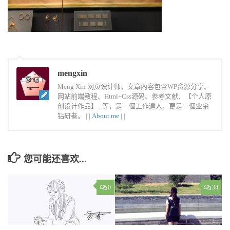
mengxin
Meng Xin 网页设计师，文章內容包含WP资源分享、
网站前端教程、Html+Css源码、参考文献、【个人原
创设计作品】...等，是一個工作達人，更是一個业余
钻研者。 |
|
About me
|
|
您可能还喜欢...
0
34