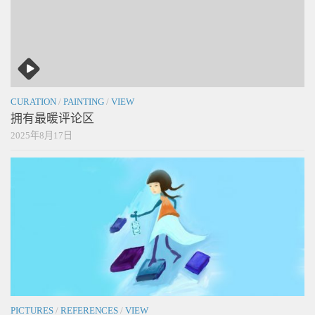
CURATION
/
PAINTING
/
VIEW
拥有最暖评论区
2025年8月17日
PICTURES
/
REFERENCES
/
VIEW