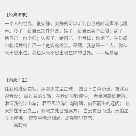
【经典语录】
一个人的世界，很安静，安静的可以听到自己的呼吸声和心跳
声。冷了，给自己加件外套；饿了，给自己买个面包；病了，
给自己一份坚强；失败了，给自己一个目标；跌倒了，在伤痛
中爬起并给自己一个宽容的微笑。是啊，我总是一个人，你从
来不曾来过，我也从来不曾出现在你的世界。——席慕容
【向死而生】
任狂风灌满衣袖，用脚步丈量星球； 烈日下白色沙漠，被我双
眼吞没； 碾过春的车辙，在秋的原野停泊； 看星河高低错落，
淋湿我的过山车； 君不见沧海浩瀚磅礴，向死而生的辽阔； 信
天翁在千云之上，俯瞰之处皆是远方； 白云贯日而过，天狼星
立地成佛； 夜空中潮汐翻涌，是你梦里苍穹。
——高晓松