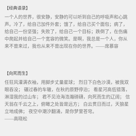
【经典语录】
一个人的世界，很安静，安静的可以听到自己的呼吸声和心跳
声。冷了，给自己加件外套；饿了，给自己买个面包；病了，
给自己一份坚强；失败了，给自己一个目标；跌倒了，在伤痛
中爬起并给自己一个宽容的微笑。是啊，我总是一个人，你从
来不曾来过，我也从来不曾出现在你的世界。——席慕容
【向死而生】
任狂风灌满衣袖，用脚步丈量星球； 烈日下白色沙漠，被我双
眼吞没； 碾过春的车辙，在秋的原野停泊； 看星河高低错落，
淋湿我的过山车； 君不见沧海浩瀚磅礴，向死而生的辽阔； 信
天翁在千云之上，俯瞰之处皆是远方； 白云贯日而过，天狼星
立地成佛； 夜空中潮汐翻涌，是你梦里苍穹。
——高晓松