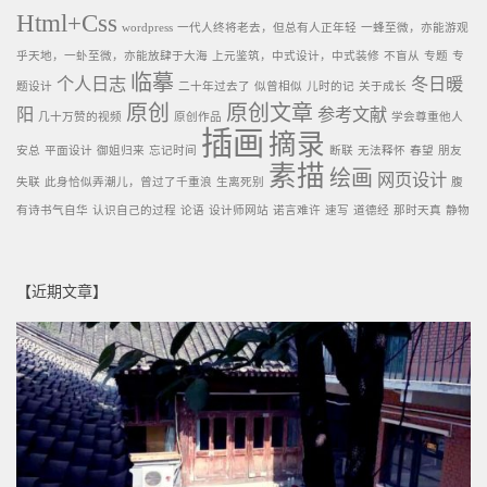
Html+Css
wordpress
一代人终将老去，但总有人正年轻
一蜂至微，亦能游观
乎天地，一虲至微，亦能放肆于大海
上元鉴筑，中式设计，中式装修
不盲从
专题
专
临摹
个人日志
冬日暖
题设计
二十年过去了
似曾相似
儿时的记
关于成长
原创
原创文章
阳
参考文献
几十万赞的视频
原创作品
学会尊重他人
插画
摘录
安总
平面设计
御姐归来
忘记时间
断联
无法释怀
春望
朋友
素描
绘画
网页设计
失联
此身恰似弄潮儿，曾过了千重浪
生离死别
腹
有诗书气自华
认识自己的过程
论语
设计师网站
诺言难许
速写
道德经
那时天真
静物
【近期文章】