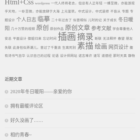
Html+Css
wordpress
一代人终将老去，但总有人正年轻
一蜂至微，亦能游观
乎天地，一虲至微，亦能放肆于大海
上元鉴筑，中式设计，中式装修
不盲从
专题
专
临摹
个人日志
冬日暖
题设计
二十年过去了
似曾相似
儿时的记
关于成长
原创
原创文章
阳
参考文献
几十万赞的视频
原创作品
学会尊重他人
插画
摘录
安总
平面设计
御姐归来
忘记时间
断联
无法释怀
春望
朋友
素描
绘画
网页设计
失联
此身恰似弄潮儿，曾过了千重浪
生离死别
腹
有诗书气自华
认识自己的过程
论语
设计师网站
诺言难许
速写
道德经
那时天真
静物
近期文章
2020年冬日暖阳——亲爱的你
拥有最暖评论区
好久没画了……
相约青春~