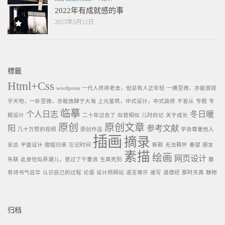
2022年有成就感的事
2023年5月12日
標籤
Html+Css
wordpress
一代人终将老去，但总有人正年轻
一蜂至微，亦能游观
乎天地，一虲至微，亦能放肆于大海
上元鉴筑，中式设计，中式装修
不盲从
专题
专
临摹
个人日志
冬日暖
题设计
二十年过去了
似曾相似
儿时的记
关于成长
原创
原创文章
阳
参考文献
几十万赞的视频
原创作品
学会尊重他人
插画
摘录
安总
平面设计
御姐归来
忘记时间
断联
无法释怀
春望
朋友
素描
绘画
网页设计
失联
此身恰似弄潮儿，曾过了千重浪
生离死别
腹
有诗书气自华
认识自己的过程
论语
设计师网站
诺言难许
速写
道德经
那时天真
静物
归档