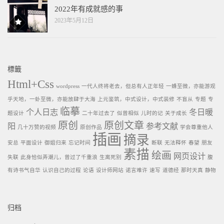
2022年有成就感的事
2023年5月12日
標籤
Html+Css
wordpress
一代人终将老去，但总有人正年轻
一蜂至微，亦能游观
乎天地，一虲至微，亦能放肆于大海
上元鉴筑，中式设计，中式装修
不盲从
专题
专
临摹
个人日志
冬日暖
题设计
二十年过去了
似曾相似
儿时的记
关于成长
原创
原创文章
阳
参考文献
几十万赞的视频
原创作品
学会尊重他人
插画
摘录
安总
平面设计
御姐归来
忘记时间
断联
无法释怀
春望
朋友
素描
绘画
网页设计
失联
此身恰似弄潮儿，曾过了千重浪
生离死别
腹
有诗书气自华
认识自己的过程
论语
设计师网站
诺言难许
速写
道德经
那时天真
静物
归档