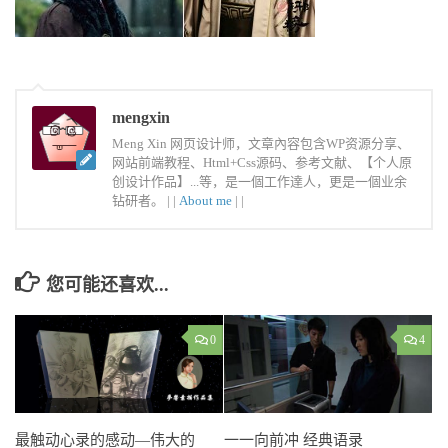
mengxin
Meng Xin 网页设计师，文章內容包含WP资源分享、
网站前端教程、Html+Css源码、参考文献、【个人原
创设计作品】...等，是一個工作達人，更是一個业余
钻研者。 |
|
About me
|
|
您可能还喜欢...
0
4
最触动心录的感动—伟大的
一一向前冲 经典语录