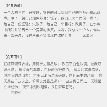
【经典语录】
一个人的世界，很安静，安静的可以听到自己的呼吸声和心跳
声。冷了，给自己加件外套；饿了，给自己买个面包；病了，
给自己一份坚强；失败了，给自己一个目标；跌倒了，在伤痛
中爬起并给自己一个宽容的微笑。是啊，我总是一个人，你从
来不曾来过，我也从来不曾出现在你的世界。——席慕容
【向死而生】
任狂风灌满衣袖，用脚步丈量星球； 烈日下白色沙漠，被我双
眼吞没； 碾过春的车辙，在秋的原野停泊； 看星河高低错落，
淋湿我的过山车； 君不见沧海浩瀚磅礴，向死而生的辽阔； 信
天翁在千云之上，俯瞰之处皆是远方； 白云贯日而过，天狼星
立地成佛； 夜空中潮汐翻涌，是你梦里苍穹。
——高晓松