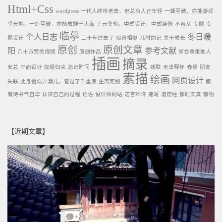
Html+Css
wordpress
一代人终将老去，但总有人正年轻
一蜂至微，亦能游观
乎天地，一虲至微，亦能放肆于大海
上元鉴筑，中式设计，中式装修
不盲从
专题
专
临摹
个人日志
冬日暖
题设计
二十年过去了
似曾相似
儿时的记
关于成长
原创
原创文章
阳
参考文献
几十万赞的视频
原创作品
学会尊重他人
插画
摘录
安总
平面设计
御姐归来
忘记时间
断联
无法释怀
春望
朋友
素描
绘画
网页设计
失联
此身恰似弄潮儿，曾过了千重浪
生离死别
腹
有诗书气自华
认识自己的过程
论语
设计师网站
诺言难许
速写
道德经
那时天真
静物
【近期文章】