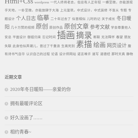
Html+Css
wordpress
一代人终将老去，但总有人正年轻
一蜂至微，亦能游观
乎天地，一虲至微，亦能放肆于大海
上元鉴筑，中式设计，中式装修
不盲从
专题
专
临摹
个人日志
冬日暖
题设计
二十年过去了
似曾相似
儿时的记
关于成长
原创
原创文章
阳
参考文献
几十万赞的视频
原创作品
学会尊重他人
插画
摘录
安总
平面设计
御姐归来
忘记时间
断联
无法释怀
春望
朋友
素描
绘画
网页设计
失联
此身恰似弄潮儿，曾过了千重浪
生离死别
腹
有诗书气自华
认识自己的过程
论语
设计师网站
诺言难许
速写
道德经
那时天真
静物
近期文章
2020年冬日暖阳——亲爱的你
拥有最暖评论区
好久没画了……
相约青春~