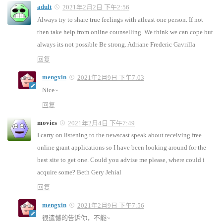
adult
2021年2月2日 下午2:56
Always try to share true feelings with atleast one person. If not
then take help from online counselling. We think we can cope but
always its not possible Be strong. Adriane Frederic Gavrilla
回复
mengxin
2021年2月9日 下午7:03
Nice~
回复
movies
2021年2月4日 下午7:49
I carry on listening to the newscast speak about receiving free
online grant applications so I have been looking around for the
best site to get one. Could you advise me please, where could i
acquire some? Beth Gery Jehial
回复
mengxin
2021年2月9日 下午7:56
很遗憾的告诉你，不能~