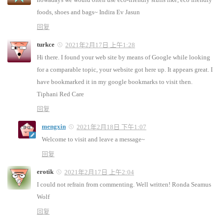
foods, shoes and bags~ Indira Ev Jasun
回复
turkce
2021年2月17日 上午1:28
Hi there. I found your web site by means of Google while looking
for a comparable topic, your website got here up. It appears great. I
have bookmarked it in my google bookmarks to visit then.
Tiphani Red Care
回复
mengxin
2021年2月18日 下午1:07
Welcome to visit and leave a message~
回复
erotik
2021年2月17日 上午2:04
I could not refrain from commenting. Well written! Ronda Seamus
Wolf
回复