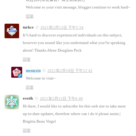
Welcome to your visit message, blogger continue to work hard~
回复
turkce
2021年2月12日 下午5:54
It?s hard to discover experienced individuals on this subject,
however you sound like you understand what you?re speaking
about! Thanks Alene Douglass Peck
回复
mengxin
2021年2月18日 下午12:42
Welcome to visit~
回复
erotik
2021年2月12日 下午6:40
Hi there, I would like to subscribe for this web site to take most
up-to-date updates, therefore where can i do it please assist.|
Birgitta Beau Virgel
回复