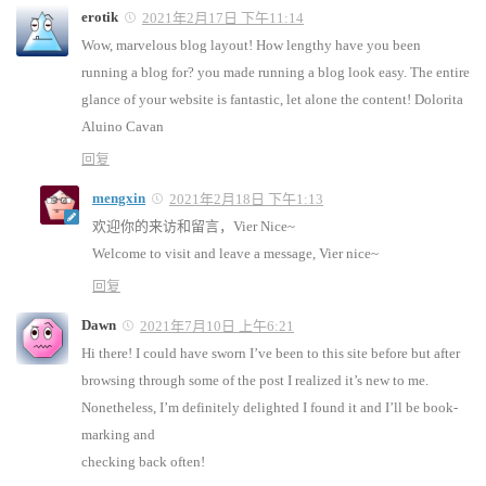
erotik
2021年2月17日 下午11:14
Wow, marvelous blog layout! How lengthy have you been
running a blog for? you made running a blog look easy. The entire
glance of your website is fantastic, let alone the content! Dolorita
Aluino Cavan
回复
mengxin
2021年2月18日 下午1:13
欢迎你的来访和留言，Vier Nice~
Welcome to visit and leave a message, Vier nice~
回复
Dawn
2021年7月10日 上午6:21
Hi there! I could have sworn I’ve been to this site before but after
browsing through some of the post I realized it’s new to me.
Nonetheless, I’m definitely delighted I found it and I’ll be book-
marking and
checking back often!