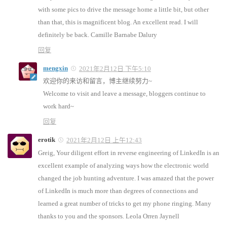
with some pics to drive the message home a little bit, but other
than that, this is magnificent blog. An excellent read. I will
definitely be back. Camille Barnabe Dalury
回复
mengxin
2021年2月12日 下午5:10
欢迎你的来访和留言，博主继续努力~
Welcome to visit and leave a message, bloggers continue to
work hard~
回复
erotik
2021年2月12日 上午12:43
Greig, Your diligent effort in reverse engineering of LinkedIn is an
excellent example of analyzing ways how the electronic world
changed the job hunting adventure. I was amazed that the power
of LinkedIn is much more than degrees of connections and
learned a great number of tricks to get my phone ringing. Many
thanks to you and the sponsors. Leola Orren Jaynell