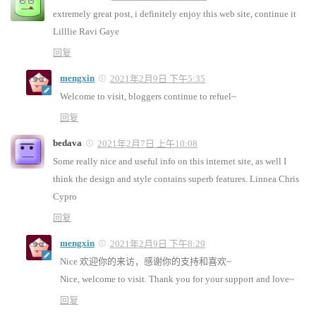
extremely great post, i definitely enjoy this web site, continue it
Lilllie Ravi Gaye
回复
mengxin
2021年2月9日 下午5:35
Welcome to visit, bloggers continue to refuel~
回复
bedava
2021年2月7日 上午10:08
Some really nice and useful info on this internet site, as well I
think the design and style contains superb features. Linnea Chris
Cypro
回复
mengxin
2021年2月9日 下午8:29
Nice 欢迎你的来访，感谢你的支持和喜欢~
Nice, welcome to visit. Thank you for your support and love~
回复