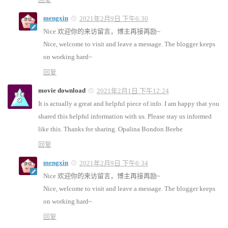
mengxin
2021年2月9日 下午6:30
Nice 欢迎你的来访留言，博主再接再励~
Nice, welcome to visit and leave a message. The blogger keeps
on working hard~
回复
movie download
2021年2月1日 下午12:24
It is actually a great and helpful piece of info. I am happy that you
shared this helpful information with us. Please stay us informed
like this. Thanks for sharing. Opalina Bondon Beebe
回复
mengxin
2021年2月9日 下午6:34
Nice 欢迎你的来访留言，博主再接再励~
Nice, welcome to visit and leave a message. The blogger keeps
on working hard~
回复