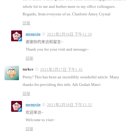
whole lot to me and further more to my office colleagues.
Regards; from everyone of us. Charlotte Arney Crystal
回复
mengxin
2021年2月18日 下午12:29
谢谢你的来访和留言~
Thank you for your visit and message~
回复
turkce
2021年2月17日 下午1:41
Pretty! This has been an incredibly wonderful article. Many
thanks for providing this info. Adi Godart Marci
回复
mengxin
2021年2月18日 下午12:32
欢迎来访~
Welcome to visit~
回复