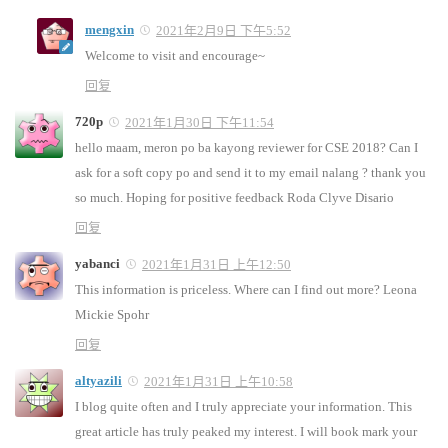
mengxin
2021年2月9日 下午5:52
Welcome to visit and encourage~
回复
720p
2021年1月30日 下午11:54
hello maam, meron po ba kayong reviewer for CSE 2018? Can I
ask for a soft copy po and send it to my email nalang ? thank you
so much. Hoping for positive feedback Roda Clyve Disario
回复
yabanci
2021年1月31日 上午12:50
This information is priceless. Where can I find out more? Leona
Mickie Spohr
回复
altyazili
2021年1月31日 上午10:58
I blog quite often and I truly appreciate your information. This
great article has truly peaked my interest. I will book mark your