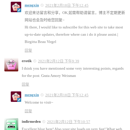
mengxin
2021年2月18日 下午12:45
欢迎来访留言和分享，OK,如需帮助请留言，博主不定期更新
网站也会及时给您回复~
Hi there, I would like to subscribe for this web site to take most
up-to-date updates, therefore where can i do it please assist.|
Birgitta Beau Virgel
回复
erotik
2021年2月12日 下午9:39
I think you have mentioned some very interesting points, regards
for the post. Grata Amory Weisman
回复
mengxin
2021年2月18日 下午12:45
Welcome to visit~
回复
indirmeden
2021年2月12日 下午10:57
Excellent blog here! Also your site loads up very fast! What web