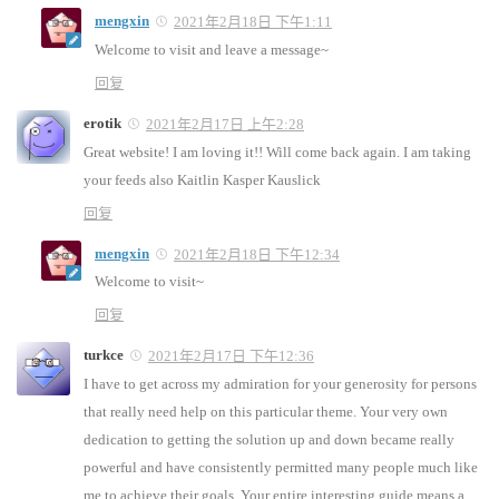
mengxin
2021年2月18日 下午1:11
Welcome to visit and leave a message~
回复
erotik
2021年2月17日 上午2:28
Great website! I am loving it!! Will come back again. I am taking
your feeds also Kaitlin Kasper Kauslick
回复
mengxin
2021年2月18日 下午12:34
Welcome to visit~
回复
turkce
2021年2月17日 下午12:36
I have to get across my admiration for your generosity for persons
that really need help on this particular theme. Your very own
dedication to getting the solution up and down became really
powerful and have consistently permitted many people much like
me to achieve their goals. Your entire interesting guide means a