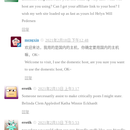
host are you using? Can I get your affiliate link to your host? I
wish my web site loaded up as fast as yours lol Helyn Will
Pedersen
回复
mengxin
2021年2月18日 下午12:48
欢迎来访，我用的是国内的主机，你确定要用国内的主机
嘛，OK~
Welcome to visit, I use the domestic host, are you sure you want
to use the domestic host, OK~
回复
erotik
2021年2月13日 上午3:17
Someone necessarily assist to make critically posts I might state.
Belinda Clem Appledorf Katha Winnie Eckhardt
回复
erotik
2021年2月13日 下午5:53
nowadays we would often use eco-friendly stuffs like, eco friendly