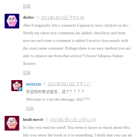
回复
diziler
2021年2月10日 下午9:06
After I originally left a comment I appear to have clicked on the -
Notify me when new comments are added- checkbox and from
now on each time a comment is added I receive four emails with
the exact same comment. Perhaps there is an easy method you are
able to remove me from that service? Cheers! Jehanna Sidnee
Towney
回复
mengxin
2021年2月12日 下午5:17
欢迎你的来访留言，这个？？？？
Welcome to visit the message, this????
回复
hindi movie
2021年2月11日 上午12:09
Its like you read my mind! You seem to know so much about this,
like you wrote the book in it or something. I think that you can do