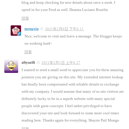
blog and keep checking for new details about once a week. I
opted in for your Feed as well. Deanna Luciano Roselin
回复
mengxin
2021年2月9日 下午6:11
Nice, welcome to visit and leave a message. The blogger keeps
on working hard~
回复
altyazili
2021年2月1日 上午6:27
I wanted to send a small word to appreciate you for these amazing
pointers you are giving on this site. My extended internet lookup
has finally been compensated with reliable details to exchange
with my company. I would assume that many of us site visitors are
definitely lucky to be in a superb website with many special
people with great concepts. I feel rather privileged to have
discovered your site and look forward to some more cool times
reading here. Thanks again for everything. Shayne Pail Mungo
回复