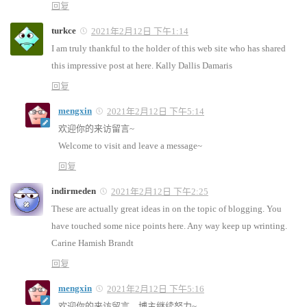
回复
turkce
2021年2月12日 下午1:14
I am truly thankful to the holder of this web site who has shared
this impressive post at here. Kally Dallis Damaris
回复
mengxin
2021年2月12日 下午5:14
欢迎你的来访留言~
Welcome to visit and leave a message~
回复
indirmeden
2021年2月12日 下午2:25
These are actually great ideas in on the topic of blogging. You
have touched some nice points here. Any way keep up wrinting.
Carine Hamish Brandt
回复
mengxin
2021年2月12日 下午5:16
欢迎你的来访留言，博主继续努力~