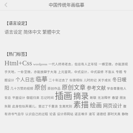
中国传统年画临摹
【语言设定】
语言设定
简体中文
繁體中文
【热门标签】
Html+Css
wordpress
一代人终将老去，但总有人正年轻
一蜂至微，亦能游观
乎天地，一虲至微，亦能放肆于大海
上元鉴筑，中式设计，中式装修
不盲从
专题
专
临摹
个人日志
冬日暖
题设计
二十年过去了
似曾相似
儿时的记
关于成长
原创
原创文章
阳
参考文献
几十万赞的视频
原创作品
学会尊重他人
插画
摘录
安总
平面设计
御姐归来
忘记时间
断联
无法释怀
春望
朋友
素描
绘画
网页设计
失联
此身恰似弄潮儿，曾过了千重浪
生离死别
腹
有诗书气自华
认识自己的过程
论语
设计师网站
诺言难许
速写
道德经
那时天真
静物