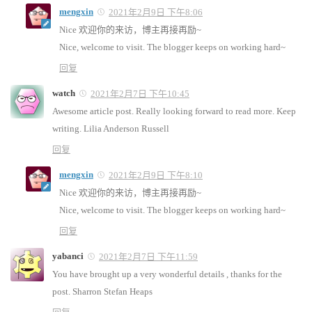
mengxin
2021年2月9日 下午8:06
Nice 欢迎你的来访，博主再接再励~
Nice, welcome to visit. The blogger keeps on working hard~
回复
watch
2021年2月7日 下午10:45
Awesome article post. Really looking forward to read more. Keep
writing. Lilia Anderson Russell
回复
mengxin
2021年2月9日 下午8:10
Nice 欢迎你的来访，博主再接再励~
Nice, welcome to visit. The blogger keeps on working hard~
回复
yabanci
2021年2月7日 下午11:59
You have brought up a very wonderful details , thanks for the
post. Sharron Stefan Heaps