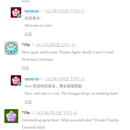
回复
mengxin
2021年2月9日 下午8:13
欢迎来访~
Welcome to visit~
回复
720p
2021年2月8日 上午1:19
Wow, great article post. Thanks Again. Really Cool. Cristal
Nicholas Carolynne
回复
mengxin
2021年2月9日 下午8:14
Nice 欢迎你的来访，博主再接再励~
Nice, welcome to visit. The blogger keeps on working hard~
回复
720p
2021年2月10日 下午3:42
Outstanding quest there. What occurred after? Thanks! Estella
Griswold Adall