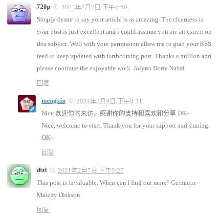
720p
2021年2月7日 下午4:50
Simply desire to say your article is as amazing. The clearness in
your post is just excellent and i could assume you are an expert on
this subject. Well with your permission allow me to grab your RSS
feed to keep updated with forthcoming post. Thanks a million and
please continue the enjoyable work. Jolynn Dorie Nabal
回复
mengxin
2021年2月9日 下午8:31
Nice 欢迎你的来访，感谢你的支持和喜欢和分享 OK~
Nice, welcome to visit. Thank you for your support and sharing.
OK~
回复
dizi
2021年2月7日 下午9:25
This post is invaluable. When can I find out more? Germaine
Malchy Diskson
回复