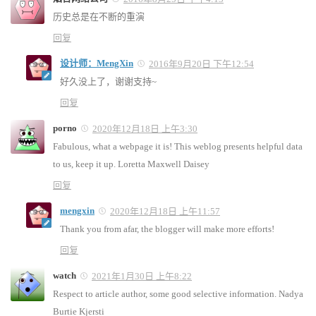
历史总是在不断的重演
回复
设计师：MengXin
2016年9月20日 下午12:54
好久没上了，谢谢支持~
回复
porno
2020年12月18日 上午3:30
Fabulous, what a webpage it is! This weblog presents helpful data
to us, keep it up. Loretta Maxwell Daisey
回复
mengxin
2020年12月18日 上午11:57
Thank you from afar, the blogger will make more efforts!
回复
watch
2021年1月30日 上午8:22
Respect to article author, some good selective information. Nadya
Burtie Kjersti