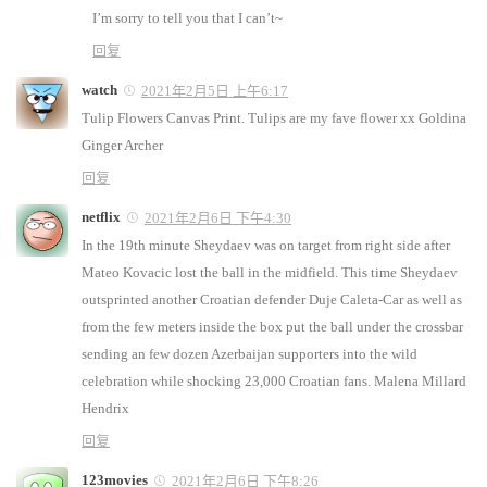
I’m sorry to tell you that I can’t~
回复
watch
2021年2月5日 上午6:17
Tulip Flowers Canvas Print. Tulips are my fave flower xx Goldina
Ginger Archer
回复
netflix
2021年2月6日 下午4:30
In the 19th minute Sheydaev was on target from right side after
Mateo Kovacic lost the ball in the midfield. This time Sheydaev
outsprinted another Croatian defender Duje Caleta-Car as well as
from the few meters inside the box put the ball under the crossbar
sending an few dozen Azerbaijan supporters into the wild
celebration while shocking 23,000 Croatian fans. Malena Millard
Hendrix
回复
123movies
2021年2月6日 下午8:26