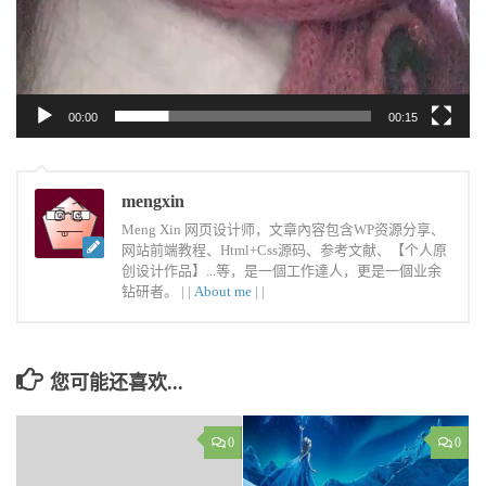
00:00
00:15
mengxin
Meng Xin 网页设计师，文章內容包含WP资源分享、
网站前端教程、Html+Css源码、参考文献、【个人原
创设计作品】...等，是一個工作達人，更是一個业余
钻研者。 |
|
About me
|
|
您可能还喜欢...
0
0