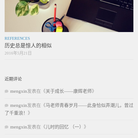
REFERENCES
历史总是惊人的相似
2016年5月21日
近期评论
mengxin
发表在《
关于成长——康辉老师
》
mengxin
发表在《
马老师青春岁月——此身恰似弄潮儿，曾过
了千重浪！
》
mengxin
发表在《
儿时的回忆 （一）
》