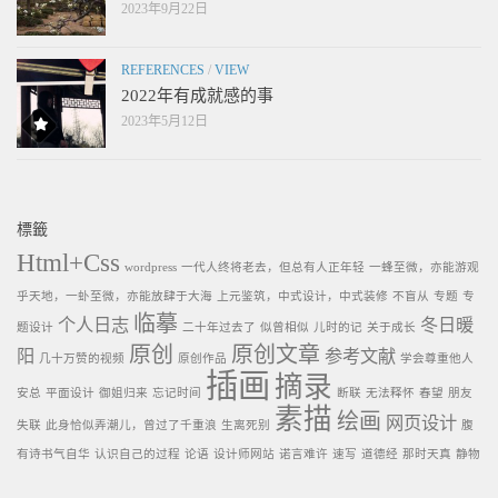
2023年9月22日
REFERENCES
/
VIEW
2022年有成就感的事
2023年5月12日
標籤
Html+Css
wordpress
一代人终将老去，但总有人正年轻
一蜂至微，亦能游观
乎天地，一虲至微，亦能放肆于大海
上元鉴筑，中式设计，中式装修
不盲从
专题
专
临摹
个人日志
冬日暖
题设计
二十年过去了
似曾相似
儿时的记
关于成长
原创
原创文章
阳
参考文献
几十万赞的视频
原创作品
学会尊重他人
插画
摘录
安总
平面设计
御姐归来
忘记时间
断联
无法释怀
春望
朋友
素描
绘画
网页设计
失联
此身恰似弄潮儿，曾过了千重浪
生离死别
腹
有诗书气自华
认识自己的过程
论语
设计师网站
诺言难许
速写
道德经
那时天真
静物