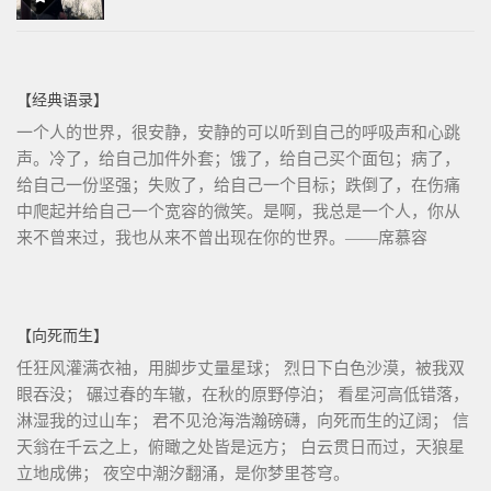
【经典语录】
一个人的世界，很安静，安静的可以听到自己的呼吸声和心跳
声。冷了，给自己加件外套；饿了，给自己买个面包；病了，
给自己一份坚强；失败了，给自己一个目标；跌倒了，在伤痛
中爬起并给自己一个宽容的微笑。是啊，我总是一个人，你从
来不曾来过，我也从来不曾出现在你的世界。——席慕容
【向死而生】
任狂风灌满衣袖，用脚步丈量星球； 烈日下白色沙漠，被我双
眼吞没； 碾过春的车辙，在秋的原野停泊； 看星河高低错落，
淋湿我的过山车； 君不见沧海浩瀚磅礴，向死而生的辽阔； 信
天翁在千云之上，俯瞰之处皆是远方； 白云贯日而过，天狼星
立地成佛； 夜空中潮汐翻涌，是你梦里苍穹。