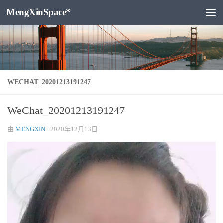
MengXinSpace*
跳至内容
WECHAT_20201213191247
WeChat_20201213191247
由
MENGXIN
·
2020年12月13日
视
频
播
放
器