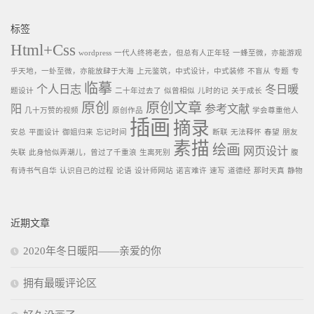
标签
Html+Css
wordpress
一代人终将老去，但总有人正年轻
一蜂至微，亦能游观
乎天地，一虲至微，亦能放肆于大海
上元鉴筑，中式设计，中式装修
不盲从
专题
专
临摹
个人日志
冬日暖
题设计
二十年过去了
似曾相似
儿时的记
关于成长
原创
原创文章
阳
参考文献
几十万赞的视频
原创作品
学会尊重他人
插画
摘录
安总
平面设计
御姐归来
忘记时间
断联
无法释怀
春望
朋友
素描
绘画
网页设计
失联
此身恰似弄潮儿，曾过了千重浪
生离死别
腹
有诗书气自华
认识自己的过程
论语
设计师网站
诺言难许
速写
道德经
那时天真
静物
近期文章
2020年冬日暖阳——亲爱的你
拥有最暖评论区