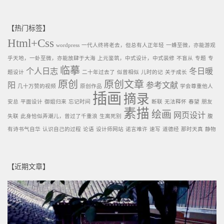
【热门标签】
Html+Css
wordpress
一代人终将老去，但总有人正年轻
一蜂至微，亦能游观
乎天地，一虲至微，亦能放肆于大海
上元鉴筑，中式设计，中式装修
不盲从
专题
专
临摹
个人日志
冬日暖
题设计
二十年过去了
似曾相似
儿时的记
关于成长
原创
原创文章
阳
参考文献
几十万赞的视频
原创作品
学会尊重他人
插画
摘录
安总
平面设计
御姐归来
忘记时间
断联
无法释怀
春望
朋友
素描
绘画
网页设计
失联
此身恰似弄潮儿，曾过了千重浪
生离死别
腹
有诗书气自华
认识自己的过程
论语
设计师网站
诺言难许
速写
道德经
那时天真
静物
【近期文章】