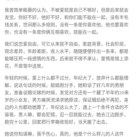
我曾简单粗暴的认为，不被爱就是自己不够好，但是后来就会
发觉，你好不好，他好不好，和你们能不能在一起，没有半毛
钱关系，世间那么多规则，没有一条是你喜欢他，他也要喜欢
你，也没有一条是你俩互相喜欢，就能在一起。
我们说恋爱自由，可它从来就不自由，家庭背景，社会阶层，
观念差异，年龄差距，收入水平，随随便便拎出一条来，都是
能够压死一段感情的东西，后来就不得不承认，爱情是锦上添
花，不是雪中送炭。
年轻的时候，爱上什么都不过分，年纪大了，放弃什么都能理
解，说这句话的时候，姐姐刚分手，她和谈了好几年的男朋
友，准备谈婚论嫁的时候，发觉对方还有一个藏了半年的20来
岁的小女友，男方痛哭流涕求她原谅，保证婚后绝不再犯，身
边的人也都劝她算了，年纪这么大了，遇上一个条件合适的不
容易，男人嘛，都会犯错，忍一忍就能过去，她去江边跑步，
跑完十公里，回家把行李箱收拾好，当天搬了出去。
她说你知道嘛，我不伤心，真的，他是个什么样儿的人这件