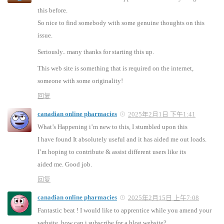
this before.
So nice to find somebody with some genuine thoughts on this
issue.
Seriously.. many thanks for starting this up.
This web site is something that is required on the internet,
someone with some originality!
回复
canadian online pharmacies
2025年2月1日 下午1:41
What’s Happening i’m new to this, I stumbled upon this
I have found It absolutely useful and it has aided me out loads.
I’m hoping to contribute & assist different users like its
aided me. Good job.
回复
canadian online pharmacies
2025年2月15日 上午7:08
Fantastic beat ! I would like to apprentice while you amend your
website, how can i subscribe for a blog website?