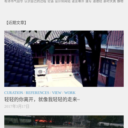
有诗书气自华
认识自己的过程
论语
设计师网站
诺言难许
速写
道德经
那时天真
静物
【近期文章】
CURATION
/
REFERENCES
/
VIEW
/
WORK
轻轻的你离开，就像我轻轻的走来~
2017年3月17日