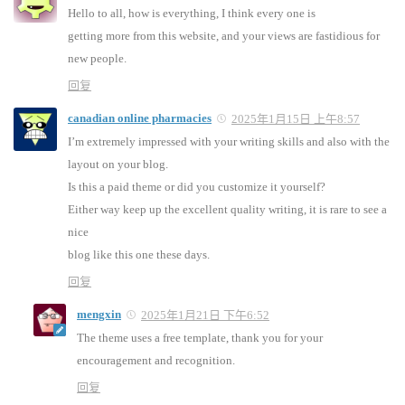
Hello to all, how is everything, I think every one is
getting more from this website, and your views are fastidious for
new people.
回复
canadian online pharmacies
2025年1月15日 上午8:57
I’m extremely impressed with your writing skills and also with the
layout on your blog.
Is this a paid theme or did you customize it yourself?
Either way keep up the excellent quality writing, it is rare to see a
nice
blog like this one these days.
回复
mengxin
2025年1月21日 下午6:52
The theme uses a free template, thank you for your
encouragement and recognition.
回复