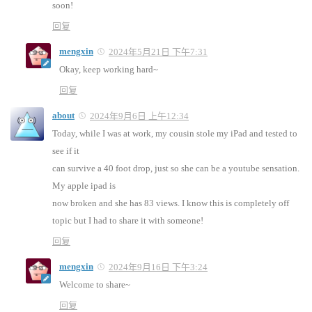
soon!
回复
mengxin
2024年5月21日 下午7:31
Okay, keep working hard~
回复
about
2024年9月6日 上午12:34
Today, while I was at work, my cousin stole my iPad and tested to
see if it
can survive a 40 foot drop, just so she can be a youtube sensation.
My apple ipad is
now broken and she has 83 views. I know this is completely off
topic but I had to share it with someone!
回复
mengxin
2024年9月16日 下午3:24
Welcome to share~
回复