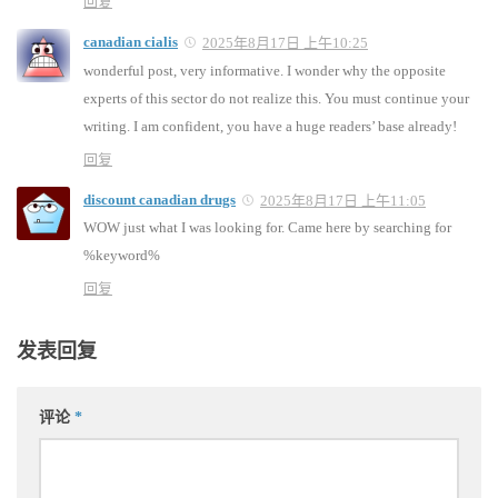
回复
canadian cialis
2025年8月17日 上午10:25
wonderful post, very informative. I wonder why the opposite
experts of this sector do not realize this. You must continue your
writing. I am confident, you have a huge readers’ base already!
回复
discount canadian drugs
2025年8月17日 上午11:05
WOW just what I was looking for. Came here by searching for
%keyword%
回复
发表回复
评论
*