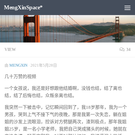
MengXinSpace*
跳至内容
VIEW
34
由
MENGXIN
·
2021年5月28日
几十万赞的视频
一个女孩说，我还是好想跟他结婚啊，没钱也结，结了离也
结，结了后悔也结，众叛亲离也结。
我突然一下被击中，记忆瞬间回到了，我18岁那年，我为一个
男孩，哭到上气不接下气的夜晚，那是我第一次失恋，躺在姐
姐的沙发上流眼泪，控诉对方劈腿两次，渣到极点，那年我姐
姐25岁，是一名小学老师，我把自己哭成猪头的时候，她就在