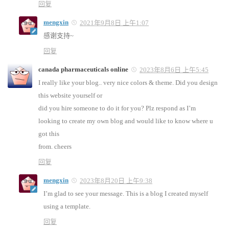
回复
mengxin
2021年9月8日 上午1:07
感谢支持~
回复
canada pharmaceuticals online
2023年8月6日 上午5:45
I really like your blog.. very nice colors & theme. Did you design
this website yourself or
did you hire someone to do it for you? Plz respond as I’m
looking to create my own blog and would like to know where u
got this
from. cheers
回复
mengxin
2023年8月20日 上午9:38
I’m glad to see your message. This is a blog I created myself
using a template.
回复