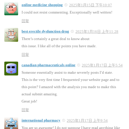
online medicine shopping
2025年1月15日 下午10:07
I could not resist commenting. Exceptionally well written!
回复
best erectile dysfunction drug
2025年1月16日 上午11:28
There’s certainly a great deal to know about
this issue. I like all of the points you have made.
回复
canadian pharmaceuticals online
2025年1月17日 上午5:54
Someone essentially assist to make severely posts I’d state.
This is the very first time I frequented your website page and to
this point? I amazed with the analysis you made to make this
actual submit amazing.
Great job!
回复
international pharmacy
2025年1月17日 上午9:54
You are so awesome! I do not suppose I have read anything like