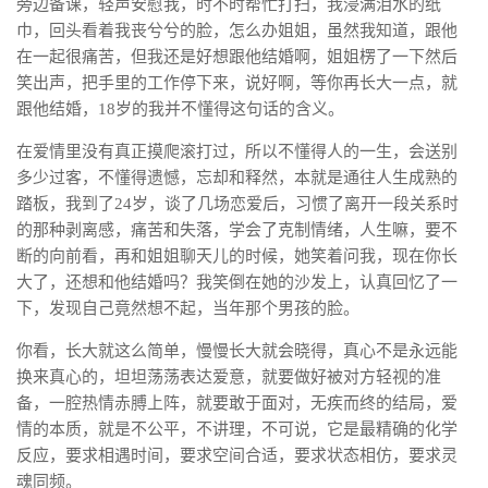
旁边备课，轻声安慰我，时不时帮忙打扫，我浸满泪水的纸
巾，回头看着我丧兮兮的脸，怎么办姐姐，虽然我知道，跟他
在一起很痛苦，但我还是好想跟他结婚啊，姐姐楞了一下然后
笑出声，把手里的工作停下来，说好啊，等你再长大一点，就
跟他结婚，18岁的我并不懂得这句话的含义。
在爱情里没有真正摸爬滚打过，所以不懂得人的一生，会送别
多少过客，不懂得遗憾，忘却和释然，本就是通往人生成熟的
踏板，我到了24岁，谈了几场恋爱后，习惯了离开一段关系时
的那种剥离感，痛苦和失落，学会了克制情绪，人生嘛，要不
断的向前看，再和姐姐聊天儿的时候，她笑着问我，现在你长
大了，还想和他结婚吗？我笑倒在她的沙发上，认真回忆了一
下，发现自己竟然想不起，当年那个男孩的脸。
你看，长大就这么简单，慢慢长大就会晓得，真心不是永远能
换来真心的，坦坦荡荡表达爱意，就要做好被对方轻视的准
备，一腔热情赤膊上阵，就要敢于面对，无疾而终的结局，爱
情的本质，就是不公平，不讲理，不可说，它是最精确的化学
反应，要求相遇时间，要求空间合适，要求状态相仿，要求灵
魂同频。