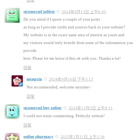
回复
stromectol tablets
2024年9月13日 上午6:43
Do you mind if I quote a couple of your posts
as long as I provide credit and sources back to your website?
My website is in the exact same area of interest as yours and
my visitors would truly benefit from some of the information you
provide
here. Please let me know if this ok with you. Thanks a lot!
回复
mengxin
2024年9月16日 下午3:15
Not recommended, welcome anytime~
回复
stromectol buy online
2024年11月3日 上午8:11
I could not resist commenting. Perfectly written!
回复
online pharmacy
2025年1月11日 上午2:36