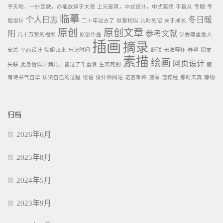
乎天地，一虲至微，亦能放肆于大海
上元鉴筑，中式设计，中式装修
不盲从
专题
专
临摹
个人日志
冬日暖
题设计
二十年过去了
似曾相似
儿时的记
关于成长
原创
原创文章
阳
参考文献
几十万赞的视频
原创作品
学会尊重他人
插画
摘录
安总
平面设计
御姐归来
忘记时间
断联
无法释怀
春望
朋友
素描
绘画
网页设计
失联
此身恰似弄潮儿，曾过了千重浪
生离死别
腹
有诗书气自华
认识自己的过程
论语
设计师网站
诺言难许
速写
道德经
那时天真
静物
归档
2026年6月
2025年8月
2024年5月
2023年9月