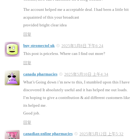
The account helped me a acceptable deal. I had been a little bit
acquainted of this your broadcast
provided bright clear idea
回复
buy stromectol uk
2025年5月8日 下午6:24
This post is priceless. Where can I find out more?
回复
canada pharmacies
2025年5月10日 上午4:34
What’s Going down i’m new to this, I stumbled upon this I have
discovered It absolutely useful and it has helped me out loads.
I’m hoping to give a contribution & aid different customers like
its helped me.
Good job.
回复
canadian online pharmacies
2025年5月12日 上午5:32