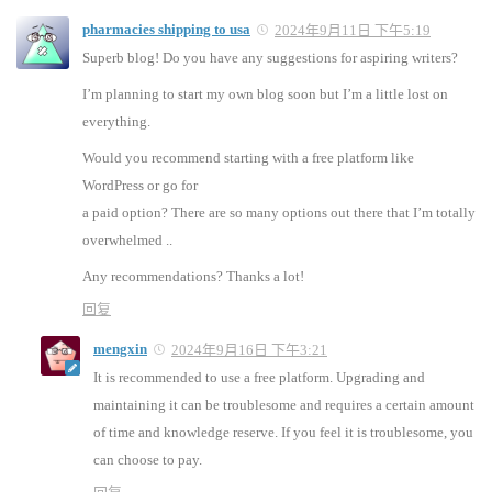
pharmacies shipping to usa
2024年9月11日 下午5:19
Superb blog! Do you have any suggestions for aspiring writers?
I’m planning to start my own blog soon but I’m a little lost on
everything.
Would you recommend starting with a free platform like
WordPress or go for
a paid option? There are so many options out there that I’m totally
overwhelmed ..
Any recommendations? Thanks a lot!
回复
mengxin
2024年9月16日 下午3:21
It is recommended to use a free platform. Upgrading and
maintaining it can be troublesome and requires a certain amount
of time and knowledge reserve. If you feel it is troublesome, you
can choose to pay.