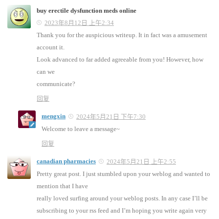
buy erectile dysfunction meds online
2023年8月12日 上午2:34
Thank you for the auspicious writeup. It in fact was a amusement
account it.
Look advanced to far added agreeable from you! However, how
can we
communicate?
回复
mengxin
2024年5月21日 下午7:30
Welcome to leave a message~
回复
canadian pharmacies
2024年5月21日 上午2:55
Pretty great post. I just stumbled upon your weblog and wanted to
mention that I have
really loved surfing around your weblog posts. In any case I’ll be
subscribing to your rss feed and I’m hoping you write again very