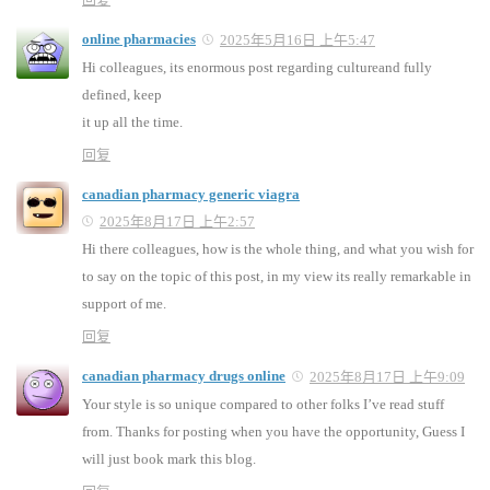
online pharmacies
2025年5月16日 上午5:47
Hi colleagues, its enormous post regarding cultureand fully
defined, keep
it up all the time.
回复
canadian pharmacy generic viagra
2025年8月17日 上午2:57
Hi there colleagues, how is the whole thing, and what you wish for
to say on the topic of this post, in my view its really remarkable in
support of me.
回复
canadian pharmacy drugs online
2025年8月17日 上午9:09
Your style is so unique compared to other folks I’ve read stuff
from. Thanks for posting when you have the opportunity, Guess I
will just book mark this blog.