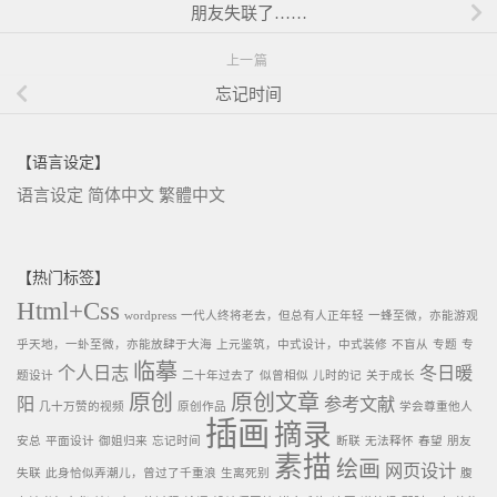
朋友失联了……
上一篇
忘记时间
【语言设定】
语言设定
简体中文
繁體中文
【热门标签】
Html+Css
wordpress
一代人终将老去，但总有人正年轻
一蜂至微，亦能游观
乎天地，一虲至微，亦能放肆于大海
上元鉴筑，中式设计，中式装修
不盲从
专题
专
临摹
个人日志
冬日暖
题设计
二十年过去了
似曾相似
儿时的记
关于成长
原创
原创文章
阳
参考文献
几十万赞的视频
原创作品
学会尊重他人
插画
摘录
安总
平面设计
御姐归来
忘记时间
断联
无法释怀
春望
朋友
素描
绘画
网页设计
失联
此身恰似弄潮儿，曾过了千重浪
生离死别
腹