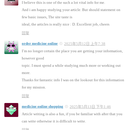
I believe this is one of the such a lot vital info for me.
And i am happy studying your article. But should statement on
few basic issues, The site taste is
ideal, the articles is really nice : D. Excellent job, cheers
回复
order medicine online
2025年5月12日 上午7:38
I’m no longer certain the place you are getting your information,
however good
topic. I must spend a while studying much more or working out
more.
Thanks for fantastic info I was on the lookout for this information
for my mission.
回复
medicine online shopping
2025年5月13日 下午1:46
Article writing is also a fun, if you be familiar with after that you
can write otherwise it is difficult to write.
回复