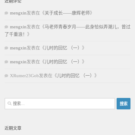
近期评论
mengxin
发表在《
关于成长——康辉老师
》
mengxin
发表在《
马老师青春岁月——此身恰似弄潮儿，曾过
了千重浪！
》
mengxin
发表在《
儿时的回忆 （一）
》
mengxin
发表在《
儿时的回忆 （一）
》
XRumer23Gob
发表在《
儿时的回忆 （一）
》
搜
索：
近期文章