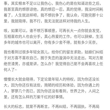
事，其实根本不足以让我伤心，我伤心的是在知道这些之后，
我甚至真的想原谅他，真的想忍一忍，真的觉得，我没时间耗
着了，人生就这样吧，我不想抗争了，我认命，可跑完那十公
里，我就晓得，我不行，我无法就这样对待我的人生。
咳，如果可以，谁不想万事顺意，可再长大一点你就会发觉，
互相喜欢的人也会分手，真心热爱的工作，也可以辞掉，生活
多年的城市也可以离开，你有多少舍不得，就有多少无奈，
我也看到过很多年轻女孩儿，给你们的留言求助，姑娘们纠结
于对方喜不喜欢自己，囿于失恋的漩涡中无法走出，骂对方是
绝世渣男，亦或是讲，怎么办？我觉得自己是不会再喜欢上任
何人了~
慢慢长大就会晓得，下定论是年轻人的特权，因为你还没长
大，因为你还仅有这些，简陋的经历和体验，因为你遇上的
人，寥寥几个而已，因为你还没有看到，世界之外，人间之
里，还有怎么样的万紫千红的好事情。
长大的标志，就是不再断言，不再纠结，不再固执，不再局