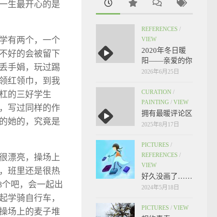
一生最开心的是
REFERENCES
/
小学有两个，一个
VIEW
2020年冬日暖
不好的会被留下
阳——亲爱的你
丢手娟，玩过踢
2026年6月25日
领红领巾，到我
CURATION
/
杠的三好学生
PAINTING
/
VIEW
，写过同样的作
拥有最暖评论区
的她的，究竟是
2025年8月17日
PICTURES
/
REFERENCES
/
很漂亮，操场上
VIEW
，班里还是很热
好久没画了……
8个吧，会一起出
2024年5月18日
起学骑自行车，
PICTURES
/
VIEW
操场上的麦子堆