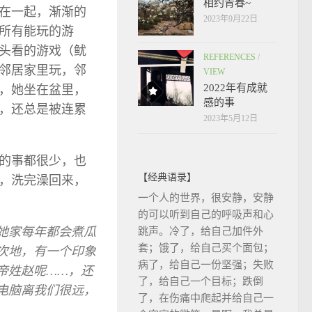
相约青春~
在一起，渐渐的
2023年9月22日
所有能玩的游
头看的游戏（鱿
REFERENCES
/
邻居家里玩，邻
VIEW
2022年有成就
，她坐在盆里，
感的事
，还总是被连累
2023年5月12日
的事都很少，也
【经典语录】
，洗完澡回来，
一个人的世界，很安静，安静
的可以听到自己的呼吸声和心
她家每年都会煮瓜
跳声。冷了，给自己加件外
套；饿了，给自己买个面包；
次地，有一个印象
病了，给自己一份坚强；失败
帝姓赵呢……，还
了，给自己一个目标；跌倒
电脑离我们很远，
了，在伤痛中爬起并给自己一