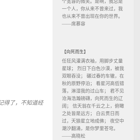
个宽容的微笑。是啊，我总是
一个人，你从来不曾来过，我
也从来不曾出现在你的世界。
——席慕容
【向死而生】
任狂风灌满衣袖，用脚步丈量
星球； 烈日下白色沙漠，被我
双眼吞没； 碾过春的车辙，在
秋的原野停泊； 看星河高低错
落，淋湿我的过山车； 君不见
沧海浩瀚磅礴，向死而生的辽
记得了，不知道经
阔； 信天翁在千云之上，俯瞰
之处皆是远方； 白云贯日而
过，天狼星立地成佛； 夜空中
潮汐翻涌，是你梦里苍穹。
——高晓松