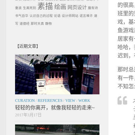
的很高
素描
绘画
网页设计
重浪
生离死别
腹有诗
班里的
书气自华
认识自己的过程
论语
设计师网站
诺言难许
速
戏，基
写
道德经
那时天真
静物
鱼游戏
居家有
【近期文章】
哈哈，
迟到，
那时总
有一件
不知怎
CURATION
/
REFERENCES
/
VIEW
/
WORK
轻轻的你离开，就像我轻轻的走来~
2017年3月17日