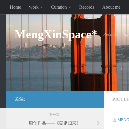
Home
work
Curation
Records
About me
跳至内容
MengXinSpace*
Record the lif
关注:
PICTU
下一篇
由
MENG
原创作品——《御姐归来》