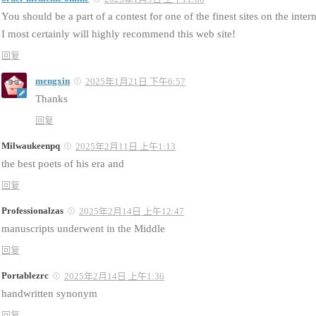
You should be a part of a contest for one of the finest sites on the intern
I most certainly will highly recommend this web site!
回复
mengxin
2025年1月21日 下午6:57
Thanks
回复
Milwaukeenpq
2025年2月11日 上午1:13
the best poets of his era and
回复
Professionalzas
2025年2月14日 上午12:47
manuscripts underwent in the Middle
回复
Portablezrc
2025年2月14日 上午1:36
handwritten synonym
回复