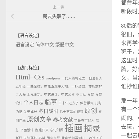
都曾年
上一篇
哪段时
朋友失联了……
80后
很旧，
【语言设定】
来再学
语言设定
简体中文
繁體中文
毽子，
这里时
【热门标签】
牌，好
Html+Css
文，当
wordpress
一代人终将老去，但总有人
谁抄谁
正年轻
一蜂至微，亦能游观乎天地，一虲至微，亦能放肆
于大海
上元鉴筑，中式设计，中式装修
不盲从
专题
专题
那一年
临摹
个人日志
设计
二十年过去了
似曾相似
儿时
有一个
原创
冬日暖阳
的记
关于成长
几十万赞的视频
原
闹的。
原创文章
参考文献
创作品
学会尊重他人
安
插画
去玩，
摘录
总
平面设计
御姐归来
忘记时间
一起去
断联
无法释怀
春望
朋友失联
此身恰似弄潮儿，曾过了千