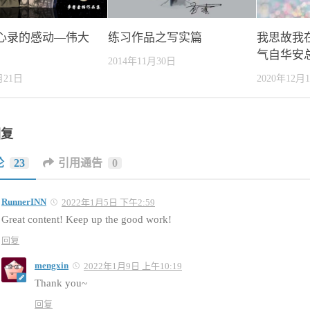
心录的感动—伟大
练习作品之写实篇
我思故我
气自华安
2014年11月30日
月21日
2020年12月
回复
论
23
引用通告
0
RunnerINN
2022年1月5日 下午2:59
Great content! Keep up the good work!
回复
mengxin
2022年1月9日 上午10:19
Thank you~
回复