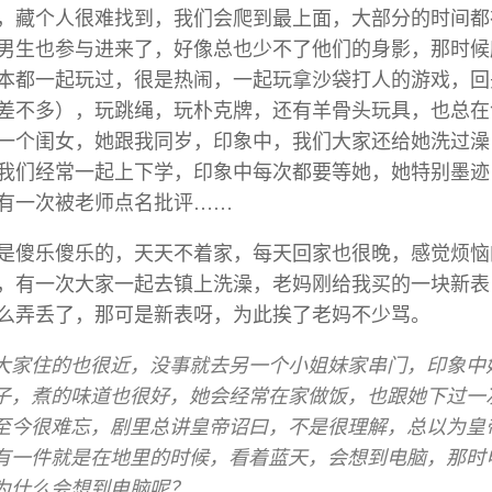
，藏个人很难找到，我们会爬到最上面，大部分的时间都
男生也参与进来了，好像总也少不了他们的身影，那时候
本都一起玩过，很是热闹，一起玩拿沙袋打人的游戏，回
差不多），玩跳绳，玩朴克牌，还有羊骨头玩具，也总在
一个闺女，她跟我同岁，印象中，我们大家还给她洗过澡
我们经常一起上下学，印象中每次都要等她，她特别墨迹
有一次被老师点名批评……
是傻乐傻乐的，天天不着家，每天回家也很晚，感觉烦恼
，有一次大家一起去镇上洗澡，老妈刚给我买的一块新表
么弄丢了，那可是新表呀，为此挨了老妈不少骂。
大家住的也很近，没事就去另一个小姐妹家串门，印象中
子，煮的味道也很好，她会经常在家做饭，也跟她下过一
至今很难忘，剧里总讲皇帝诏曰，不是很理解，总以为皇
有一件就是在地里的时候，看着蓝天，会想到电脑，那时
为什么会想到电脑呢？