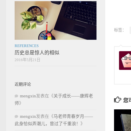
标签：
REFERENCES
历史总是惊人的相似
2016年5月21日
近期评论
mengxin
发表在《
关于成长——康辉老
您
师
》
mengxin
发表在《
马老师青春岁月——
此身恰似弄潮儿，曾过了千重浪！
》