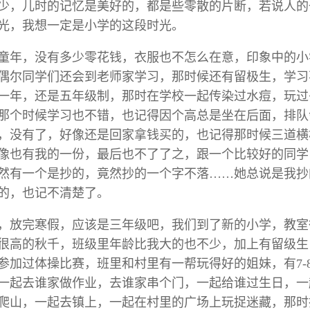
少，儿时的记忆是美好的，都是些零散的片断，若说人的
光，我想一定是小学的这段时光。
的童年，没有多少零花钱，衣服也不怎么在意，印象中的
偶尔同学们还会到老师家学习，那时候还有留极生，学习
一年，还是五年级制，那时在学校一起传染过水痘，玩过
那个时候学习也不错，也记得因个高总是坐在后面，排队
，没有了，好像还是回家拿钱买的，也记得那时候三道横
像也有我的一份，最后也不了了之，跟一个比较好的同学
然有一个是抄的，竟然抄的一个字不落……她总说是我抄
的，也记不清楚了。
，放完寒假，应该是三年级吧，我们到了新的小学，教室
很高的秋千，班级里年龄比我大的也不少，加上有留级生
参加过体操比赛，班里和村里有一帮玩得好的姐妹，有7-
一起去谁家做作业，去谁家串个门，一起给谁过生日，一
爬山，一起去镇上，一起在村里的广场上玩捉迷藏，那时