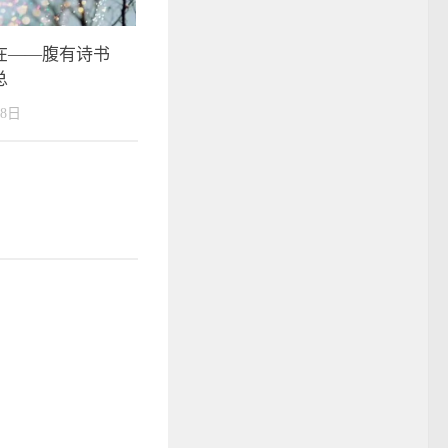
在——腹有诗书
总
18日