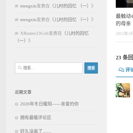
mengxin
发表在《
儿时的回忆 （一）
》
最触动
mengxin
发表在《
儿时的回忆 （一）
》
的母亲
XRumer23Gob
发表在《
儿时的回忆
2015年3
（一）
》
23 条
搜
评
索：
近期文章
2020年冬日暖阳——亲爱的你
拥有最暖评论区
好久没画了……