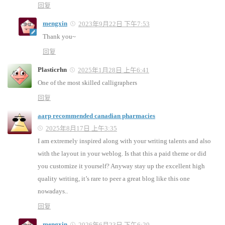
回复
mengxin
2023年9月22日 下午7:53
Thank you~
回复
Plasticrhn
2025年1月28日 上午6:41
One of the most skilled calligraphers
回复
aarp recommended canadian pharmacies
2025年8月17日 上午3:35
I am extremely inspired along with your writing talents and also
with the layout in your weblog. Is that this a paid theme or did
you customize it yourself? Anyway stay up the excellent high
quality writing, it’s rare to peer a great blog like this one
nowadays..
回复
mengxin
2026年6月23日 下午6:20