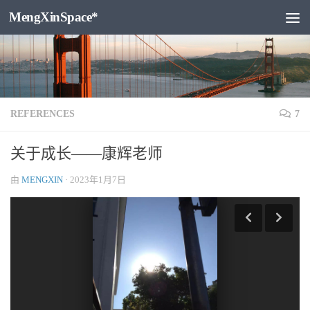
MengXinSpace*
跳至内容
REFERENCES
7
关于成长——康辉老师
由
MENGXIN
·
2023年1月7日