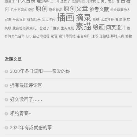
临摹
个人日志
冬日暖
题设计
二十年过去了
似曾相似
儿时的记
关于成长
原创
原创文章
阳
参考文献
几十万赞的视频
原创作品
学会尊重他人
插画
摘录
安总
平面设计
御姐归来
忘记时间
断联
无法释怀
春望
朋友
素描
绘画
网页设计
失联
此身恰似弄潮儿，曾过了千重浪
生离死别
腹
有诗书气自华
认识自己的过程
论语
设计师网站
诺言难许
速写
道德经
那时天真
静物
近期文章
2020年冬日暖阳——亲爱的你
拥有最暖评论区
好久没画了……
相约青春~
2022年有成就感的事