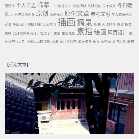
临摹
个人日志
冬日暖
题设计
二十年过去了
似曾相似
儿时的记
关于成长
原创
原创文章
阳
参考文献
几十万赞的视频
原创作品
学会尊重他人
插画
摘录
安总
平面设计
御姐归来
忘记时间
断联
无法释怀
春望
朋友
素描
绘画
网页设计
失联
此身恰似弄潮儿，曾过了千重浪
生离死别
腹
有诗书气自华
认识自己的过程
论语
设计师网站
诺言难许
速写
道德经
那时天真
静物
【近期文章】