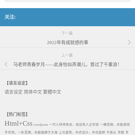
关注:
下一篇
2022年有成就感的事
上一篇
马老师青春岁月——此身恰似弄潮儿，曾过了千重浪！
【语言设定】
语言设定
简体中文
繁體中文
【热门标签】
Html+Css
wordpress
一代人终将老去，但总有人正年轻
一蜂至微，亦能游观
乎天地，一虲至微，亦能放肆于大海
上元鉴筑，中式设计，中式装修
不盲从
专题
专