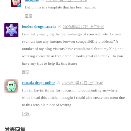
Hello, this is a template that has been applied
回复
london drugs canada
2025年8月17日 上午9:10
I am really enjoying the theme/design of your web site. Do you
ever run into any internet browser compatibility problems? A
number of my blog visitors have complained about my blog not
working correctly in Explorer but looks great in Firefox. Do you
have any tips to help fix this issue?
回复
canada drugs online
2025年8月17日 上午9:46
Hi i am kavin, its my first occasion to commenting anywhere,
when i read this article i thought i could also create comment due
to this sensible piece of writing.
回复
发表回复