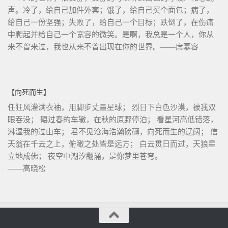
声。冷了，给自己加件外套；饿了，给自己买个面包；病了，
给自己一份坚强；失败了，给自己一个目标；跌倒了，在伤痛
中爬起并给自己一个宽容的微笑。是啊，我总是一个人，你从
来不曾来过，我也从来不曾出现在你的世界。——席慕容
【向死而生】
任狂风灌满衣袖，用脚步丈量星球； 烈日下白色沙漠，被我双
眼吞没； 碾过春的车辙，在秋的原野停泊； 看星河高低错落，
淋湿我的过山车； 君不见沧海浩瀚磅礴，向死而生的辽阔； 信
天翁在千云之上，俯瞰之处皆是远方； 白云贯日而过，天狼星
立地成佛； 夜空中潮汐翻涌，是你梦里苍穹。
——高晓松