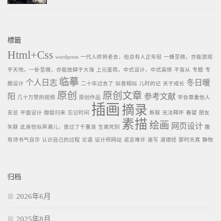
標籤
Html+Css
wordpress
一代人终将老去，但总有人正年轻
一蜂至微，亦能游观
乎天地，一虲至微，亦能放肆于大海
上元鉴筑，中式设计，中式装修
不盲从
专题
专
临摹
个人日志
冬日暖
题设计
二十年过去了
似曾相似
儿时的记
关于成长
原创
原创文章
阳
参考文献
几十万赞的视频
原创作品
学会尊重他人
插画
摘录
安总
平面设计
御姐归来
忘记时间
断联
无法释怀
春望
朋友
素描
绘画
网页设计
失联
此身恰似弄潮儿，曾过了千重浪
生离死别
腹
有诗书气自华
认识自己的过程
论语
设计师网站
诺言难许
速写
道德经
那时天真
静物
归档
2026年6月
2025年8月