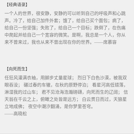
【经典语录】
一个人的世界，很安静，安静的可以听到自己的呼吸声和心跳
声。冷了，给自己加件外套；饿了，给自己买个面包；病了，
给自己一份坚强；失败了，给自己一个目标；跌倒了，在伤痛
中爬起并给自己一个宽容的微笑。是啊，我总是一个人，你从
来不曾来过，我也从来不曾出现在你的世界。——席慕容
【向死而生】
任狂风灌满衣袖，用脚步丈量星球； 烈日下白色沙漠，被我双
眼吞没； 碾过春的车辙，在秋的原野停泊； 看星河高低错落，
淋湿我的过山车； 君不见沧海浩瀚磅礴，向死而生的辽阔； 信
天翁在千云之上，俯瞰之处皆是远方； 白云贯日而过，天狼星
立地成佛； 夜空中潮汐翻涌，是你梦里苍穹。
——高晓松