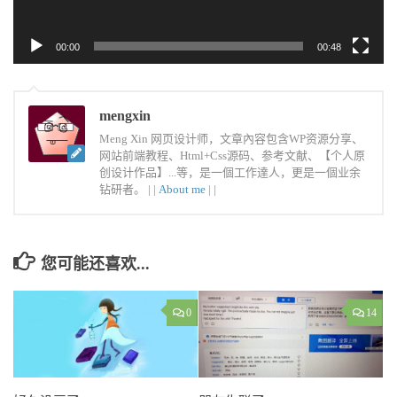
00:00
00:48
mengxin
Meng Xin 网页设计师，文章內容包含WP资源分享、
网站前端教程、Html+Css源码、参考文献、【个人原
创设计作品】...等，是一個工作達人，更是一個业余
钻研者。 |
|
About me
|
|
您可能还喜欢...
0
14