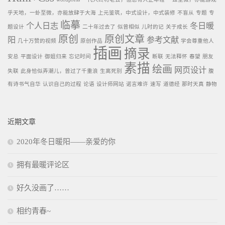
乎天地，一虲至微，亦能放肆于大海
上元鉴筑，中式设计，中式装修
不盲从
专题
专
临摹
个人日志
冬日暖
题设计
二十年过去了
似曾相似
儿时的记
关于成长
原创
原创文章
阳
参考文献
几十万赞的视频
原创作品
学会尊重他人
插画
摘录
安总
平面设计
御姐归来
忘记时间
断联
无法释怀
春望
朋友
素描
绘画
网页设计
失联
此身恰似弄潮儿，曾过了千重浪
生离死别
腹
有诗书气自华
认识自己的过程
论语
设计师网站
诺言难许
速写
道德经
那时天真
静物
近期文章
2020年冬日暖阳——亲爱的你
拥有最暖评论区
好久没画了……
相约青春~