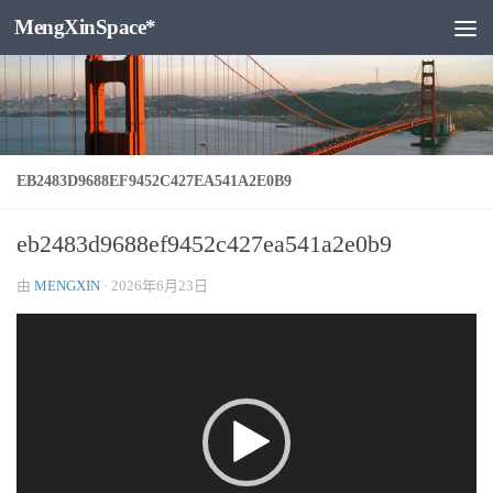
MengXinSpace*
跳至内容
EB2483D9688EF9452C427EA541A2E0B9
eb2483d9688ef9452c427ea541a2e0b9
由
MENGXIN
·
2026年6月23日
视
频
播
放
器