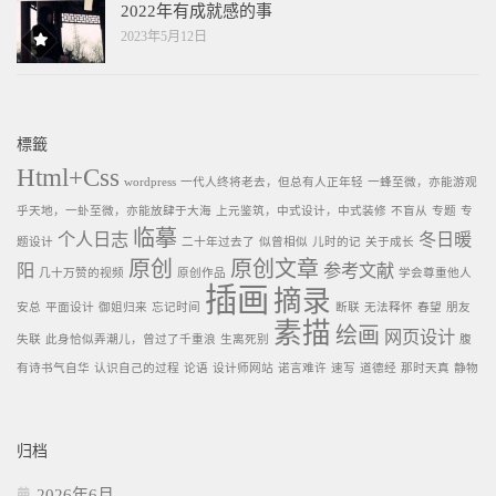
2022年有成就感的事
2023年5月12日
標籤
Html+Css
wordpress
一代人终将老去，但总有人正年轻
一蜂至微，亦能游观
乎天地，一虲至微，亦能放肆于大海
上元鉴筑，中式设计，中式装修
不盲从
专题
专
临摹
个人日志
冬日暖
题设计
二十年过去了
似曾相似
儿时的记
关于成长
原创
原创文章
阳
参考文献
几十万赞的视频
原创作品
学会尊重他人
插画
摘录
安总
平面设计
御姐归来
忘记时间
断联
无法释怀
春望
朋友
素描
绘画
网页设计
失联
此身恰似弄潮儿，曾过了千重浪
生离死别
腹
有诗书气自华
认识自己的过程
论语
设计师网站
诺言难许
速写
道德经
那时天真
静物
归档
2026年6月