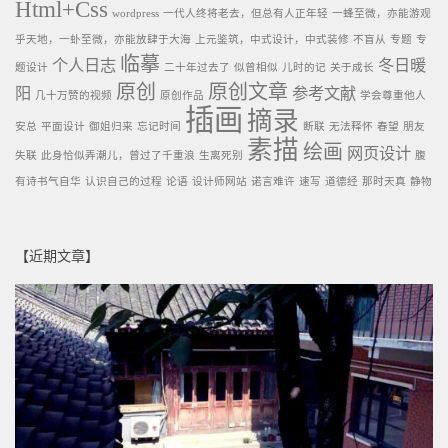
Html+Css
wordpress
一代人终将老去，但总有人正年轻
一蜂至微，亦能游观
乎天地，一虲至微，亦能放肆于大海
上元鉴筑，中式设计，中式装修
不盲从
专题
专
临摹
个人日志
冬日暖
题设计
二十年过去了
似曾相似
儿时的记
关于成长
原创
原创文章
阳
参考文献
几十万赞的视频
原创作品
学会尊重他人
插画
摘录
安总
平面设计
御姐归来
忘记时间
断联
无法释怀
春望
朋友
素描
绘画
网页设计
失联
此身恰似弄潮儿，曾过了千重浪
生离死别
腹
有诗书气自华
认识自己的过程
论语
设计师网站
诺言难许
速写
道德经
那时天真
静物
【近期文章】