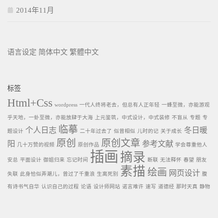
2014年11月
语言设定
简体中文
繁體中文
标签
Html+Css
wordpress
一代人终将老去，但总有人正年轻
一蜂至微，亦能游观
乎天地，一虲至微，亦能放肆于大海
上元鉴筑，中式设计，中式装修
不盲从
专题
专
临摹
个人日志
冬日暖
题设计
二十年过去了
似曾相似
儿时的记
关于成长
原创
原创文章
阳
参考文献
几十万赞的视频
原创作品
学会尊重他人
插画
摘录
安总
平面设计
御姐归来
忘记时间
断联
无法释怀
春望
朋友
素描
绘画
网页设计
失联
此身恰似弄潮儿，曾过了千重浪
生离死别
腹
有诗书气自华
认识自己的过程
论语
设计师网站
诺言难许
速写
道德经
那时天真
静物