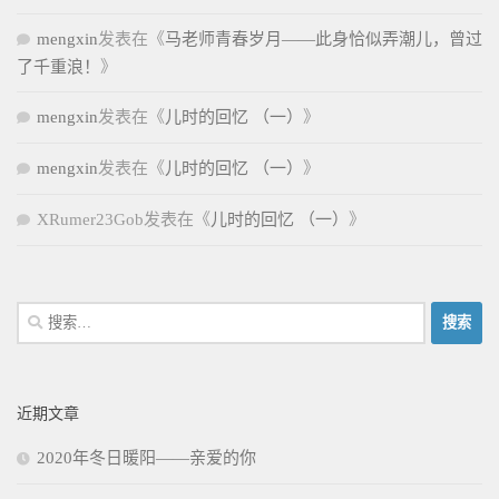
mengxin
发表在《
马老师青春岁月——此身恰似弄潮儿，曾过
了千重浪！
》
mengxin
发表在《
儿时的回忆 （一）
》
mengxin
发表在《
儿时的回忆 （一）
》
XRumer23Gob
发表在《
儿时的回忆 （一）
》
搜
索：
近期文章
2020年冬日暖阳——亲爱的你