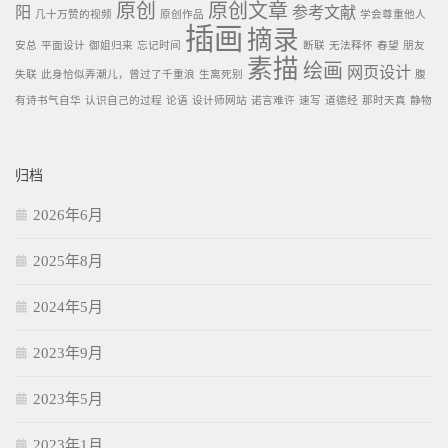
原创
原创文章
阳
参考文献
几十万赞的视频
原创作品
学会尊重他人
插画
摘录
安总
平面设计
御姐归来
忘记时间
断联
无法释怀
春望
朋友
素描
绘画
网页设计
失联
此身恰似弄潮儿，曾过了千重浪
生离死别
腹
有诗书气自华
认识自己的过程
论语
设计师网站
诺言难许
速写
道德经
那时天真
静物
归档
2026年6月
2025年8月
2024年5月
2023年9月
2023年5月
2023年1月