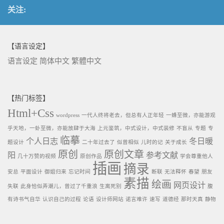
关注:
【语言设定】
语言设定
简体中文
繁體中文
【热门标签】
Html+Css
wordpress
一代人终将老去，但总有人正年轻
一蜂至微，亦能游观
乎天地，一虲至微，亦能放肆于大海
上元鉴筑，中式设计，中式装修
不盲从
专题
专
临摹
个人日志
冬日暖
题设计
二十年过去了
似曾相似
儿时的记
关于成长
原创
原创文章
阳
参考文献
几十万赞的视频
原创作品
学会尊重他人
插画
摘录
安总
平面设计
御姐归来
忘记时间
断联
无法释怀
春望
朋友
素描
绘画
网页设计
失联
此身恰似弄潮儿，曾过了千重浪
生离死别
腹
有诗书气自华
认识自己的过程
论语
设计师网站
诺言难许
速写
道德经
那时天真
静物