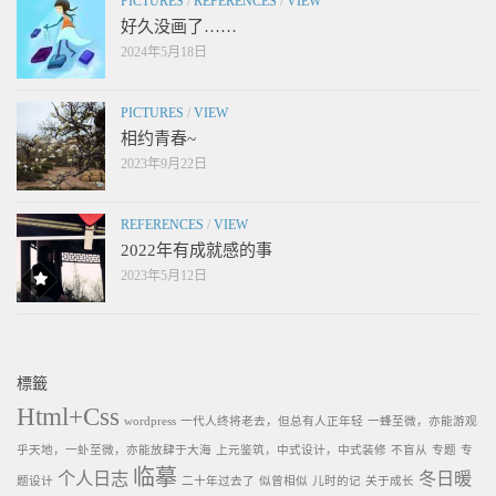
PICTURES
/
REFERENCES
/
VIEW
好久没画了……
2024年5月18日
PICTURES
/
VIEW
相约青春~
2023年9月22日
REFERENCES
/
VIEW
2022年有成就感的事
2023年5月12日
標籤
Html+Css
wordpress
一代人终将老去，但总有人正年轻
一蜂至微，亦能游观
乎天地，一虲至微，亦能放肆于大海
上元鉴筑，中式设计，中式装修
不盲从
专题
专
临摹
个人日志
冬日暖
题设计
二十年过去了
似曾相似
儿时的记
关于成长