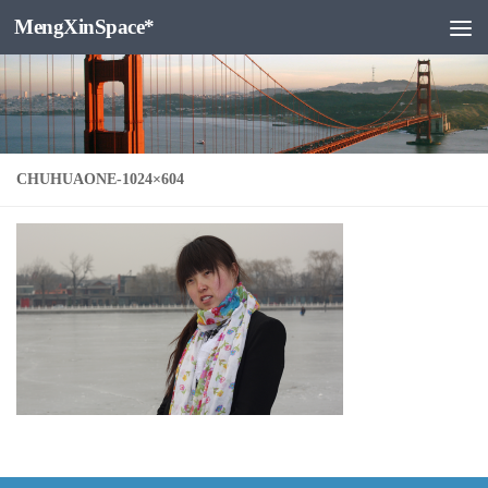
MengXinSpace*
跳至内容
CHUHUAONE-1024×604